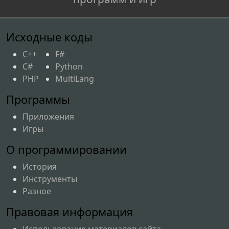
Исходные коды
C++
F#
C#
Python
PHP
MultiLang
Программы
Приложения
Игры
О программировании
История
Инструменты
Разное
Правовая информация