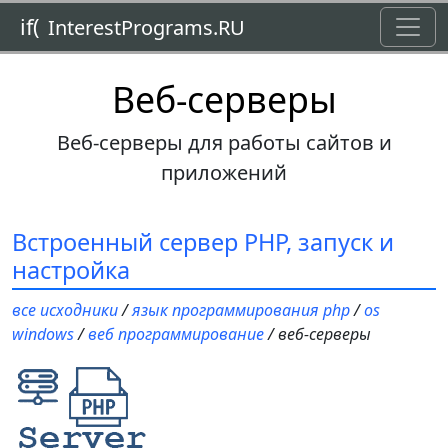
Toggl
if(
InterestPrograms.RU
Веб-серверы
Веб-серверы для работы сайтов и
приложений
Встроенный сервер PHP, запуск и
настройка
все исходники
/
язык программирования php
/
os
windows
/
веб программирование
/ веб-серверы