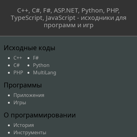
C++, C#, F#, ASP.NET, Python, PHP,
TypeScript, JavaScript - исходники для
программ и игр
Исходные коды
C++
F#
C#
Python
PHP
MultiLang
Программы
Приложения
Игры
О программировании
История
Инструменты