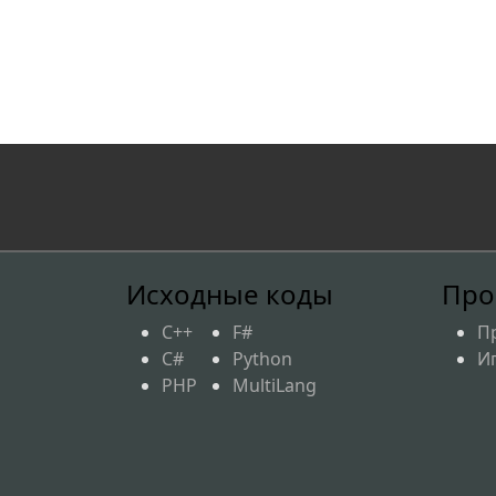
Исходные коды
Про
C++
F#
П
C#
Python
И
PHP
MultiLang