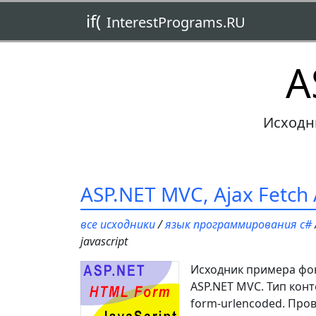
if(
InterestPrograms.RU
A
Исходн
ASP.NET MVC, Ajax Fetch
все исходники
/
язык программирования c#
javascript
Исходник примера фо
ASP.NET MVC. Тип конте
form-urlencoded. Про