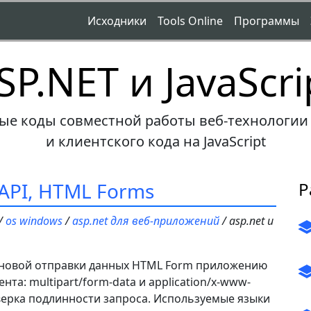
Исходники
Tools Online
Программы
SP.NET и JavaScri
ые коды совместной работы веб-технологии 
и клиентского кода на JavaScript
 API, HTML Forms
Р
/
os windows
/
asp.net для веб-приложений
/ asp.net и
новой отправки данных HTML Form приложению
нта: multipart/form-data и application/x-www-
верка подлинности запроса. Используемые языки