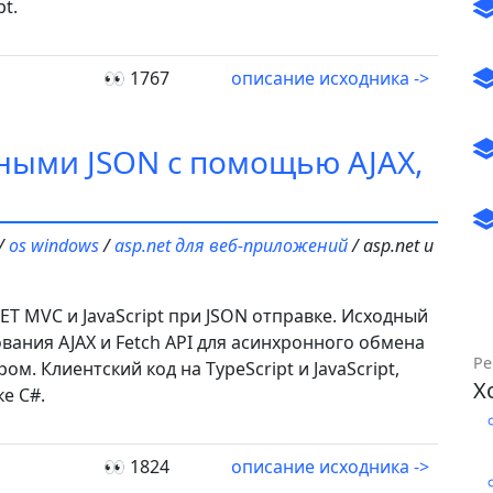
pt.
👀 1767
описание исходника ->
ными JSON с помощью AJAX,
/
os windows
/
asp.net для веб-приложений
/ asp.net и
T MVC и JavaScript при JSON отправке. Исходный
вания AJAX и Fetch API для асинхронного обмена
Ре
м. Клиентский код на TypeScript и JavaScript,
Х
е C#.
👀 1824
описание исходника ->