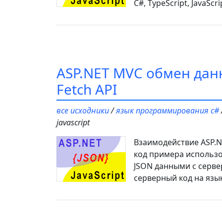
C#, TypeScript, JavaScri
ASP.NET MVC обмен дан
Fetch API
все исходники
/
язык программирования c#
javascript
Взаимодействие ASP.NE
код примера использо
JSON данными с серверо
серверный код на язык