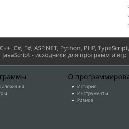
C++, C#, F#, ASP.NET, Python, PHP, TypeScript
JavaScript - исходники для программ и игр
граммы
О программиров
риложения
История
гры
Инструменты
Разное