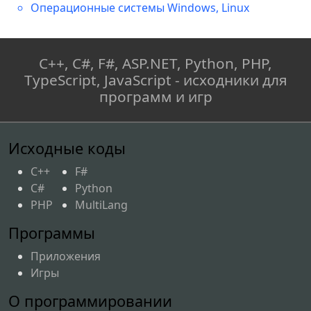
Операционные системы Windows, Linux
C++, C#, F#, ASP.NET, Python, PHP,
TypeScript, JavaScript - исходники для
программ и игр
Исходные коды
C++
F#
C#
Python
PHP
MultiLang
Программы
Приложения
Игры
О программировании