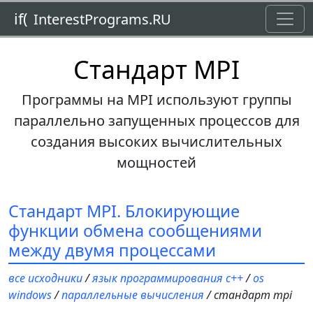
Toggl
if(
InterestPrograms.RU
Стандарт MPI
Программы на MPI используют группы
параллельно запущенных процессов для
создания высоких вычислительных
мощностей
Стандарт MPI. Блокирующие
функции обмена сообщениями
между двумя процессами
все исходники
/
язык программирования c++
/
os
windows
/
параллельные вычисления
/ стандарт mpi