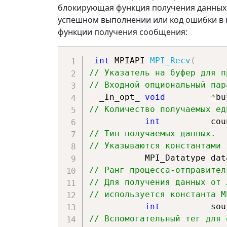
// Отправка синхронная с по
блокирующая функция получения данны
int
 MPIAPI 
MPI_Ssend
(
.
.
.
)
успешном выполнении или код ошибки в 
// Функция требует создание
функции получения сообщения:
int
 MPIAPI 
MPI_Bsend
(
.
.
.
)
// Отправка по готовности п
int
 MPIAPI 
MPI_Recv
(
int
 MPIAPI 
MPI_Rsend
(
.
.
.
)
// Указатель на буфер для п
// Входной опциональный пар
  _In_opt_ 
void
*
bu
// Количество получаемых ед
int
          cou
// Тип получаемых данных.
// Указываются константами 
           MPI_Datatype 
// Ранг процесса-отправител
// Для получения данных от 
// используется константа M
int
          sou
// Вспомогательный тег для 