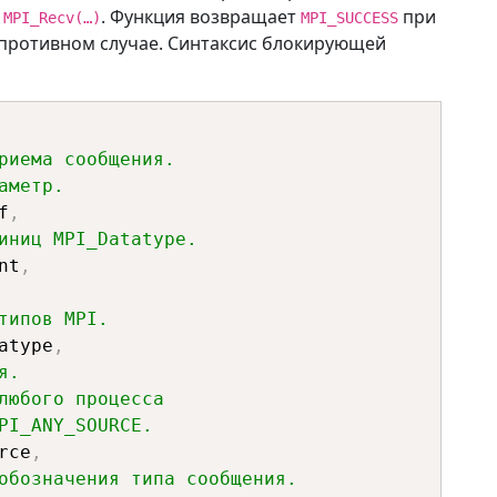
лучением сообщения.
х
. Функция возвращает
при
MPI_Recv(…)
MPI_SUCCESS
;
противном случае. Синтаксис блокирующей
 буфера отправки
;
олучения сообщения
;
риема сообщения. 
аметр.
f
,
иниц MPI_Datatype.
nt
,
типов MPI.
datatype
,
я.
любого процесса 
PI_ANY_SOURCE.
rce
,
обозначения типа сообщения.