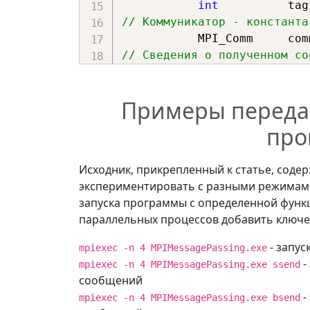
int
          tag
// Коммуникатор - константа
           MPI_Comm     co
// Сведения о полученном со
// в виде  структуры MPI_St
  _Out_    MPI_Status   
*
Примеры переда
)
;
про
Исходник, прикрепленный к статье, сод
экспериментировать с разными режимам
запуска программы с определенной функ
параллельных процессов добавить ключев
- запу
mpiexec -n 4 MPIMessagePassing.exe
-
mpiexec -n 4 MPIMessagePassing.exe ssend
сообщений
-
mpiexec -n 4 MPIMessagePassing.exe bsend