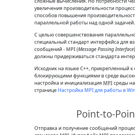
сложные вычисления. Но потребности че
увеличения производительности процесс
способов повышения производительности
параллельной работы над одной задачей.
С целью совершенствования параллельн
специальный стандарт интерфейса для в
сообщений -
MPI
(
Message Passing Interface
должны придерживаться стандарта инте
Исходник на языке С++, прикрепленный 
блокирующими функциями в среде высок
настройка и инициализация
MPI
среды на
странице
Настройка MPI для работы в Wi
Point-to-Poi
Отправка и получение сообщений процес