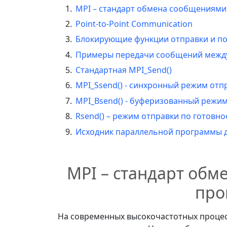
MPI – стандарт обмена сообщениями
Point-to-Point Communication
Блокирующие функции отправки и п
Примеры передачи сообщений межд
Стандартная MPI_Send()
MPI_Ssend() - синхронный режим отп
MPI_Bsend() - буферизованный режи
Rsend() – режим отправки по готовн
Исходник параллельной программы д
MPI – стандарт об
про
На современных высокочастотных проце