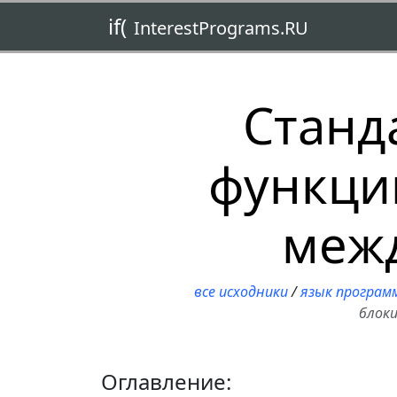
if(
InterestPrograms.RU
Станд
функци
межд
все исходники
/
язык програм
блок
Оглавление: