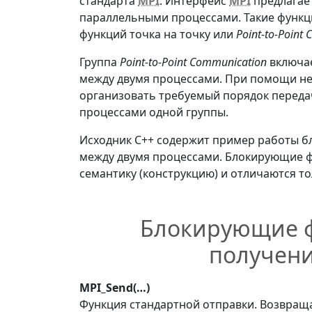
стандарта
MPI
. Интерфейс
MPI
предлагае
параллельными процессами. Такие функц
функций точка на точку или
Point-to-Point
Группа
Point-to-Point Communication
включае
между двумя процессами. При помощи не
организовать требуемый порядок перед
процессами одной группы.
Исходник С++ содержит пример работы 
между двумя процессами. Блокирующие 
семантику (конструкцию) и отличаются 
Блокирующие ф
получен
MPI_Send(…)
Функция стандартной отправки. Возвраща