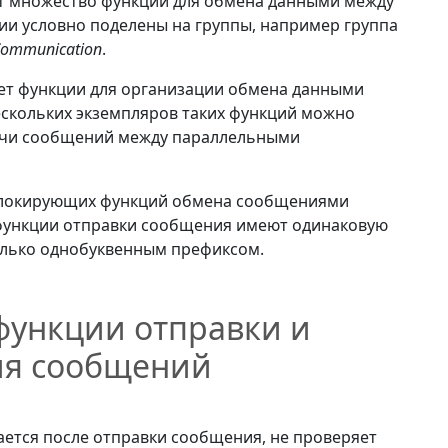
т множество функций для обмена данными между
ии условно поделены на группы, например группа
 Communication
.
т функции для организации обмена данными
скольких экземпляров таких функций можно
ачи сообщений между параллельными
блокирующих функций обмена сообщениями
функции отправки сообщения имеют одинаковую
только однобуквенным префиксом.
ункции отправки и
ия сообщений
ется после отправки сообщения, не проверяет