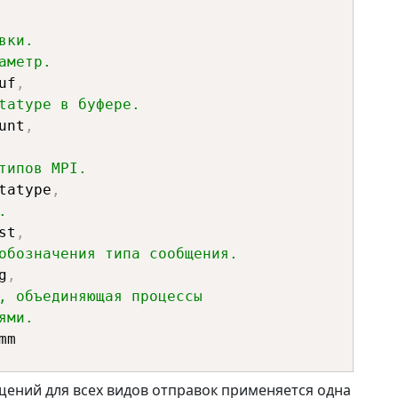
вки. 
аметр.
uf
,
tatype в буфере.
unt
,
типов MPI.
e datatype
,
.
st
,
обозначения типа сообщения.
g
,
, объединяющая процессы 
ями.
ений для всех видов отправок применяется одна