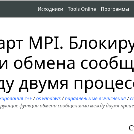
Исходники
Tools Online
Программы
арт MPI. Блоки
и обмена сооб
у двумя проце
мирования c++
/
os windows
/
параллельные вычисления
/
с
ирующие функции обмена сообщениями между двумя проце
С