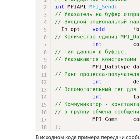
int
 MPIAPI 
MPI_Send
(
// Указатель на буфер отпра
// Входной опциональный пар
 _In_opt_   
void
*
b
// Количество единиц MPI_Da
int
          co
// Тип данных в буфере.
// Указываются константами 
            MPI_Datatyp
// Ранг процесса-получателя
int
          de
// Вспомогательный тег для 
int
          ta
// Коммуникатор - константа
// в группу обмена сообщени
)
;
В исходном коде примера передачи сообщ