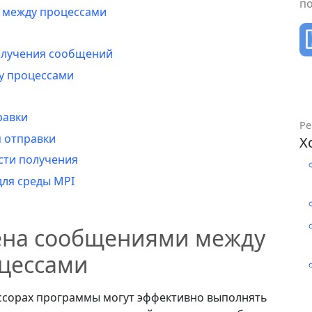
п
 между процессами
олучения сообщений
у процессами
равки
Ре
м отправки
Х
ости получения
ля среды MPI
мена сообщениями между
цессами
ссорах программы могут эффективно выполнять