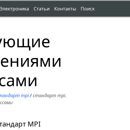
Электроника
Статьи
Контакты
Поиск
рующие
щениями
ссами
тандарт mpi
/
стандарт mpi.
ссами
тандарт MPI