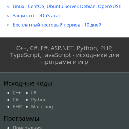
Linux - CentOS, Ubuntu Server, Debian, OpenSUSE
Защита от DDoS атак
Бесплатный тестовый период - 10 дней
C++, C#, F#, ASP.NET, Python, PHP,
TypeScript, JavaScript - исходники для
программ и игр
Исходные коды
C++
F#
C#
Python
PHP
MultiLang
Программы
Приложения