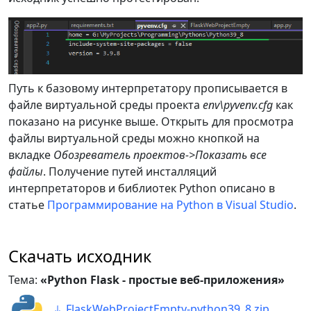
распознается по кодировке файла.
# Так как кодировка файла UTF-
8,
# то и байты будут восприняты 
как текст с символами UTF-8.
return
open
(
'home.html'
,
'rb'
)
Путь к базовому интерпретатору прописывается в
файле виртуальной среды проекта
env\pyvenv.cfg
как
# URL = 'page1'
показано на рисунке выше. Открыть для просмотра
@app
.
route
(
'/page1'
)
файлы виртуальной среды можно кнопкой на
def
page1
(
)
:
вкладке
Обозреватель проектов->Показать все
return
open
(
'page1.html'
,
файлы
. Получение путей инсталляций
'rt'
,
 encoding
=
"utf-8"
)
интерпретаторов и библиотек Python описано в
статье
Программирование на Python в Visual Studio
.
# URL = 'page2'
@app
.
route
(
'/page2'
)
def
page2
(
)
:
Скачать исходник
return
open
(
'page2.html'
,
Тема:
«Python Flask - простые веб-приложения»
'rt'
,
 encoding
=
"utf-8"
)
FlaskWebProjectEmpty-python39_8.zip