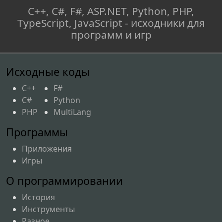
C++, C#, F#, ASP.NET, Python, PHP,
TypeScript, JavaScript - исходники для
программ и игр
Исходные коды
C++
F#
C#
Python
PHP
MultiLang
Программы
Приложения
Игры
О программировании
История
Инструменты
Разное