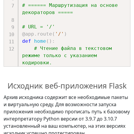
# ====== Маршрутизация на основе 
декораторов =====
# URL = '/'
@app
.
route
(
'/'
)
def
home
(
)
:
# Чтение файла в текстовом 
режиме только с указанием 
кодировки.
# return open('home.html', 
'rt', encoding="utf-8")
Исходник веб-приложения Flask
# В бинарном режиме чтения 
Архив исходника содержит все необходимые пакеты
можно не указывать кодировку 
и виртуальную среду. Для возможности запуска
текста.
приложения необходимо прописать путь к базовому
# Возращает байты, кодировка 
интерпретатору Python версии от 3.9.7 до 3.10.7
не указывается.
установленный на ваш компьютер, на этих версиях
# Кодировка текста 
исходник успешно протестирован.