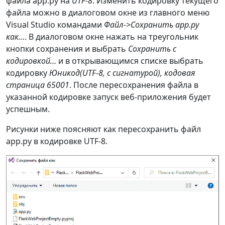
файла app.py на
UTF-8
. Изменить кодировку текущего
# в окне интерпретатора 
файла можно в диалоговом окне из главного меню
распечатается список
Visual Studio командами
Файл->Сохранить app.py
# переменных среды со 
как…
. В диалоговом окне нажать на треугольник
значениями.
кнопки сохранения и выбрать
Сохранить с
#print("===== Переменнные 
кодировкой…
и в открывающимся списке выбрать
среды =====")
кодировку
Юникод(UTF-8, с сигнатурой), кодовая
#for key in os.environ.keys() 
страница 65001
. После пересохранения файла в
:
указанной кодировке запуск веб-приложения будет
#    print("{0}: 
успешным.
{1}".format(key, os.environ[key]), 
end="\n")
Рисунки ниже поясняют как пересохранить файл
#print("===== /Переменнные 
app.py в кодировке UTF-8.
среды ===== \n")
try
:
# Номер порта доступа к 
запущенному веб-приложению.
# Выбирается системой 
случайным образом.