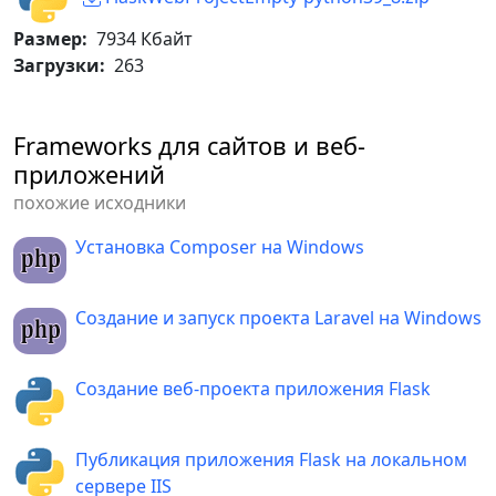
# ====== /Маршрутизация на основе 
декораторов =====
Размер:
7934 Кбайт
Загрузки:
263
if
 __name__ 
==
'__main__'
:
import
 os

Frameworks для сайтов и веб-
    HOST 
=
приложений
os
.
environ
.
get
(
'SERVER_HOST'
,
'localhost'
)
похожие исходники
try
:
Установка Composer на Windows
        PORT 
=
int
(
os
.
environ
.
get
(
'SERVER_PORT'
,
'5789'
)
)
Создание и запуск проекта Laravel на Windows
except
 ValueError
:
        PORT 
=
5789
    app
.
run
(
HOST
,
 PORT
,
True
)
Создание веб-проекта приложения Flask
Публикация приложения Flask на локальном
сервере IIS