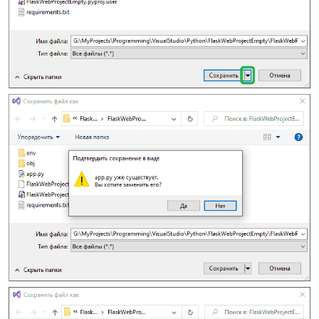
        PORT 
=
int
(
os
.
environ
.
get
(
'SERVER_PORT'
,
'5789'
)
)
except
 ValueError
:
# При ошибке получения 
порта доступа к веб-приложению
# определяется порт по 
умолчанию
        PORT 
=
5789
# Запуск сервера разработки в 
отладочном режиме
    app
.
run
(
HOST
,
 PORT
,
True
)