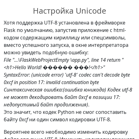
# Вывод html-кода в браузер по 
Настройка Unicode
указанному 
# в маршрутизаторе адресу
Хотя поддержка UTF-8 установлена в фреймворке
return
"<h1>Hello World! 
Flask по умолчанию, запустив приложение с html-
Привет Мир!</h1>"
кодом содержащим кириллицу или спецсимволы,
вместо успешного запуска, в окне интерпретатора
можно увидеть подобную ошибку:
if
 __name__ 
==
'__main__'
:
File "...\FlaskWebProjectEmpty \app.py", line 14 return "
import
 os

<h1>Hello World! ������ ���!</h1>"
# Получение имени хоста для 
SyntaxError: (unicode error) 'utf-8' codec can't decode byte
запуска веб-приложения.
0xcf in position 17: invalid continuation byte
# Настраивается в свойствах 
Синтаксическая ошибка:(ошибка юникода) Кодек utf-8
проекта.
не может декодировать байт 0xcf в позиции 17:
    HOST 
=
недопустимый байт продолжения)
.
os
.
environ
.
get
(
'SERVER_HOST'
,
Это значит, что кодек Python не смог сопоставить
'localhost'
)
байту
0xcf
ни один символ кодировки UTF-8.
# Если раскомментировать 
Вероятнее всего необходимо изменить кодировку
строки ниже