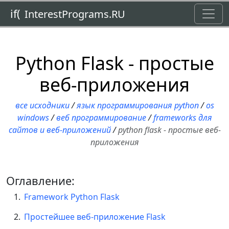
Toggl
if(
InterestPrograms.RU
Python Flask - простые
веб-приложения
все исходники
/
язык программирования python
/
os
windows
/
веб программирование
/
frameworks для
сайтов и веб-приложений
/
python flask - простые веб-
приложения
Оглавление:
Framework Python Flask
Простейшее веб-приложение Flask