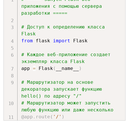
приложения с помощью сервера 
разработки =====
# Доступ к определению класса 
Flask
from
 flask 
import
 Flask

# Каждое веб-приложение создает 
экземпляр класса Flask
app 
=
 Flask
(
__name__
)
# Маршрутизатор на основе 
декоратора запускает функцию 
hello() по адресу "/"
# Маршрутизатор может запустить 
любую функцию или даже несколько
@app
.
route
(
'/'
)
def
hello
(
)
: