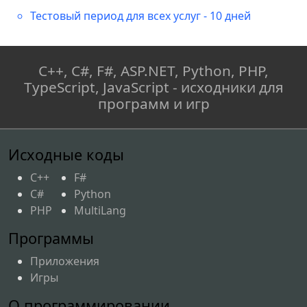
Тестовый период для всех услуг - 10 дней
C++, C#, F#, ASP.NET, Python, PHP,
TypeScript, JavaScript - исходники для
программ и игр
Исходные коды
C++
F#
C#
Python
PHP
MultiLang
Программы
Приложения
Игры
О программировании