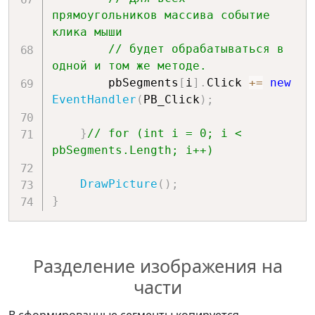
прямоугольников массива событие 
клика мыши
// будет обрабатываться в 
одной и том же методе.
        pbSegments
[
i
]
.
Click 
+=
new
EventHandler
(
PB_Click
)
;
}
// for (int i = 0; i < 
pbSegments.Length; i++)
DrawPicture
(
)
;
}
Разделение изображения на
части