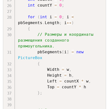
int
 countY 
=
0
;
for
(
int
 i 
=
0
;
 i 
<
pbSegments
.
Length
;
 i
++
)
{
// Размеры и координаты 
размещения созданного 
прямоугольника.
        pbSegments
[
i
]
=
new
PictureBox
{
            Width 
=
 w
,
            Height 
=
 h
,
            Left 
=
 countX 
*
 w
,
            Top 
=
 countY 
*
 h

}
;