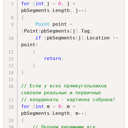
for
(
int
 j 
=
0
;
 j 
<
pbSegments
.
Length
;
 j
++
)
{
Point
 point 
=
(
Point
)
pbSegments
[
j
]
.
Tag
;
if
(
pbSegments
[
j
]
.
Location 
!=
point
)
{
return
;
}
}
// Если у всех прямоугольников 
совпали реальные и первичные 
// координаты - картинка собрана!
for
(
int
 m 
=
0
;
 m 
<
pbSegments
.
Length
;
 m
++
)
{
// Делаем видимыми все 