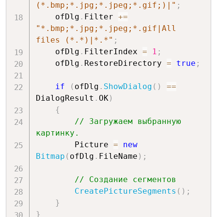
(*.bmp;*.jpg;*.jpeg;*.gif;)|"
;
    ofDlg
.
Filter 
+=
"*.bmp;*.jpg;*.jpeg;*.gif|All 
files (*.*)|*.*"
;
    ofDlg
.
FilterIndex 
=
1
;
    ofDlg
.
RestoreDirectory 
=
true
;
if
(
ofDlg
.
ShowDialog
(
)
==
DialogResult
.
OK
)
{
// Загружаем выбранную 
картинку.
        Picture 
=
new
Bitmap
(
ofDlg
.
FileName
)
;
// Создание сегментов
CreatePictureSegments
(
)
;
}
}