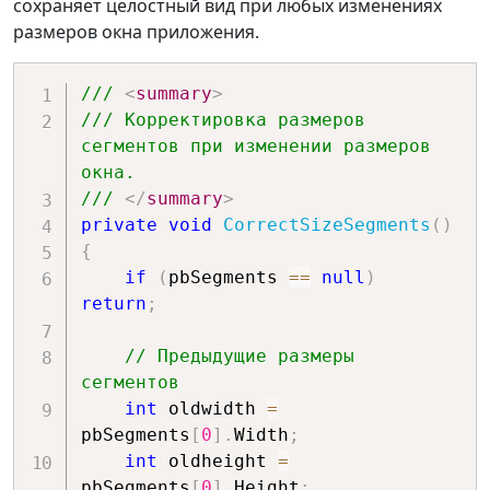
сохраняет целостный вид при любых изменениях
размеров окна приложения.
/// 
<
summary
>
/// Корректировка размеров 
сегментов при изменении размеров 
окна.
/// 
</
summary
>
private
void
CorrectSizeSegments
(
)
{
if
(
pbSegments 
==
null
)
return
;
// Предыдущие размеры 
сегментов
int
 oldwidth 
=
pbSegments
[
0
]
.
Width
;
int
 oldheight 
=
pbSegments
[
0
]
.
Height
;