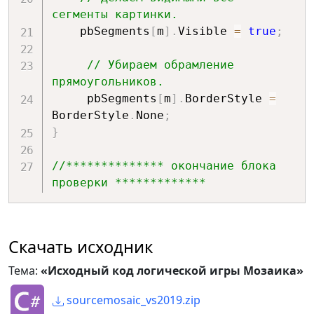
сегменты картинки.
    pbSegments
[
m
]
.
Visible 
=
true
;
// Убираем обрамление 
прямоугольников.
     pbSegments
[
m
]
.
BorderStyle 
=
BorderStyle
.
None
;
}
//************** окончание блока 
проверки *************
Скачать исходник
Тема:
«Исходный код логической игры Мозаика»
sourcemosaic_vs2019.zip