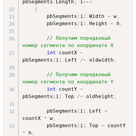
pbSegments
.
Length
;
 i
++
)
{
        pbSegments
[
i
]
.
Width 
=
 w
;
        pbSegments
[
i
]
.
Height 
=
 h
;
// Получим порядковый 
номер сегмента по координате Х
int
 countX 
=
pbSegments
[
i
]
.
Left 
/=
 oldwidth
;
// Получим порядковый 
номер сегмента по координате Y
int
 countY 
=
pbSegments
[
i
]
.
Top 
/=
 oldheight
;
        pbSegments
[
i
]
.
Left 
=
countX 
*
 w
;
        pbSegments
[
i
]
.
Top 
=
 countY 
*
 h
;