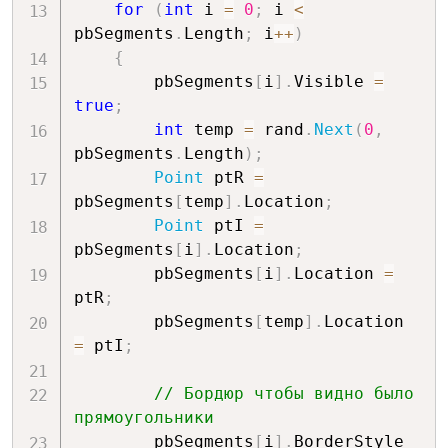
for
(
int
 i 
=
0
;
 i 
<
pbSegments
.
Length
;
 i
++
)
{
        pbSegments
[
i
]
.
Visible 
=
true
;
int
 temp 
=
 rand
.
Next
(
0
,
pbSegments
.
Length
)
;
Point
 ptR 
=
pbSegments
[
temp
]
.
Location
;
Point
 ptI 
=
pbSegments
[
i
]
.
Location
;
        pbSegments
[
i
]
.
Location 
=
ptR
;
        pbSegments
[
temp
]
.
Location 
=
 ptI
;
// Бордюр чтобы видно было 
прямоугольники
        pbSegments
[
i
]
.
BorderStyle 