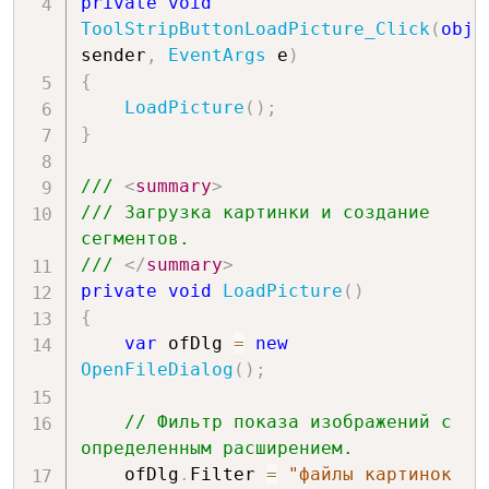
private
void
ToolStripButtonLoadPicture_Click
(
obje
sender
,
EventArgs
 e
)
{
LoadPicture
(
)
;
}
/// 
<
summary
>
/// Загрузка картинки и создание 
сегментов.
/// 
</
summary
>
private
void
LoadPicture
(
)
{
var
 ofDlg 
=
new
OpenFileDialog
(
)
;
// Фильтр показа изображений с 
определенным расширением.
    ofDlg
.
Filter 
=
"файлы картинок 