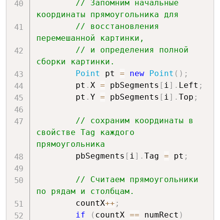
// Запомним начальные 
координаты прямоугольника для
// восстановления 
перемешанной картинки,
// и определения полной 
сборки картинки.
Point
 pt 
=
new
Point
(
)
;
        pt
.
X 
=
 pbSegments
[
i
]
.
Left
;
        pt
.
Y 
=
 pbSegments
[
i
]
.
Top
;
// сохраним координаты в 
свойстве Tag каждого 
прямоугольника
        pbSegments
[
i
]
.
Tag 
=
 pt
;
// Считаем прямоугольники 
по рядам и столбцам.
        countX
++
;
if
(
countX 
==
 numRect
)