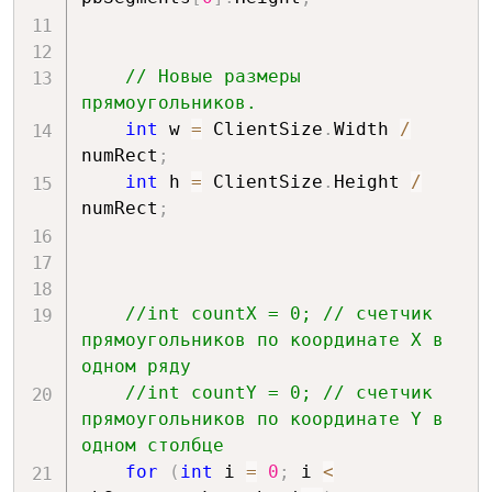
// Новые размеры 
прямоугольников.
int
 w 
=
 ClientSize
.
Width 
/
numRect
;
int
 h 
=
 ClientSize
.
Height 
/
numRect
;
//int countX = 0; // счетчик 
прямоугольников по координате X в 
одном ряду
//int countY = 0; // счетчик 
прямоугольников по координате Y в 
одном столбце
for
(
int
 i 
=
0
;
 i 
<