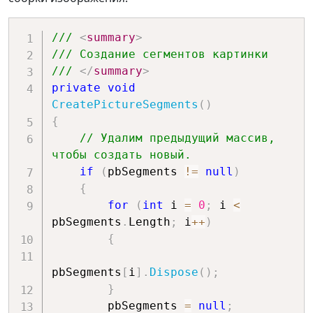
/// 
<
summary
>
/// Создание сегментов картинки
/// 
</
summary
>
private
void
CreatePictureSegments
(
)
{
// Удалим предыдущий массив, 
чтобы создать новый.
if
(
pbSegments 
!=
null
)
{
for
(
int
 i 
=
0
;
 i 
<
pbSegments
.
Length
;
 i
++
)
{
pbSegments
[
i
]
.
Dispose
(
)
;
}
        pbSegments 
=
null
;