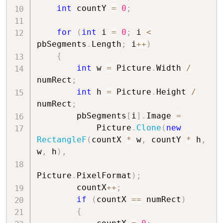
int
 countY 
=
0
;
for
(
int
 i 
=
0
;
 i 
<
pbSegments
.
Length
;
 i
++
)
{
int
 w 
=
 Picture
.
Width 
/
numRect
;
int
 h 
=
 Picture
.
Height 
/
numRect
;
        pbSegments
[
i
]
.
Image 
=
            Picture
.
Clone
(
new
RectangleF
(
countX 
*
 w
,
 countY 
*
 h
,
w
,
 h
)
,
Picture
.
PixelFormat
)
;
        countX
++
;
if
(
countX 
==
 numRect
)
{