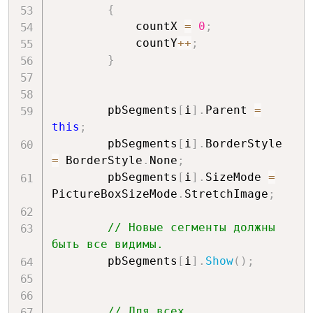
{
            countX 
=
0
;
            countY
++
;
}
        pbSegments
[
i
]
.
Parent 
=
this
;
        pbSegments
[
i
]
.
BorderStyle 
=
 BorderStyle
.
None
;
        pbSegments
[
i
]
.
SizeMode 
=
PictureBoxSizeMode
.
StretchImage
;
// Новые сегменты должны 
быть все видимы.
        pbSegments
[
i
]
.
Show
(
)
;
// Для всех 