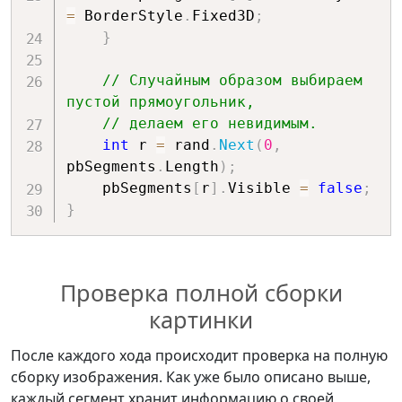
=
 BorderStyle
.
Fixed3D
;
}
// Случайным образом выбираем 
пустой прямоугольник,
// делаем его невидимым.
int
 r 
=
 rand
.
Next
(
0
,
pbSegments
.
Length
)
;
    pbSegments
[
r
]
.
Visible 
=
false
;
}
Проверка полной сборки
картинки
После каждого хода происходит проверка на полную
сборку изображения. Как уже было описано выше,
каждый сегмент хранит информацию о своей