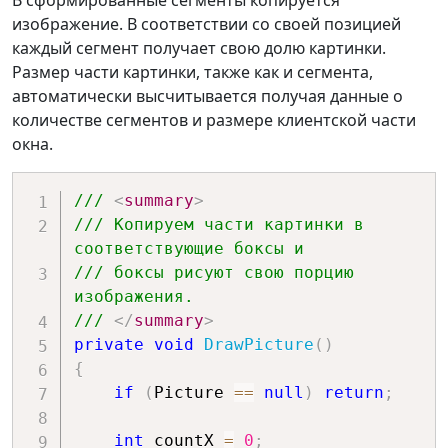
В сформированные сегменты копируется
изображение. В соответствии со своей позицией
каждый сегмент получает свою долю картинки.
Размер части картинки, также как и сегмента,
автоматически высчитывается получая данные о
количестве сегментов и размере клиентской части
окна.
/// 
<
summary
>
/// Копируем части картинки в 
соответствующие боксы и 
/// боксы рисуют свою порцию 
изображения.
/// 
</
summary
>
private
void
DrawPicture
(
)
{
if
(
Picture 
==
null
)
return
;
int
 countX 
=
0
;