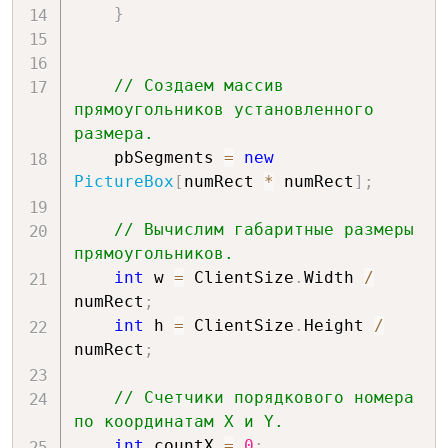
}
// Создаем массив 
прямоугольников установленного 
размера.
    pbSegments 
=
new
PictureBox
[
numRect 
*
 numRect
]
;
// Вычислим габаритные размеры 
прямоугольников.
int
 w 
=
 ClientSize
.
Width 
/
numRect
;
int
 h 
=
 ClientSize
.
Height 
/
numRect
;
// Счетчики порядкового номера 
по координатам Х и Y.
int
 countX 
=
0
;