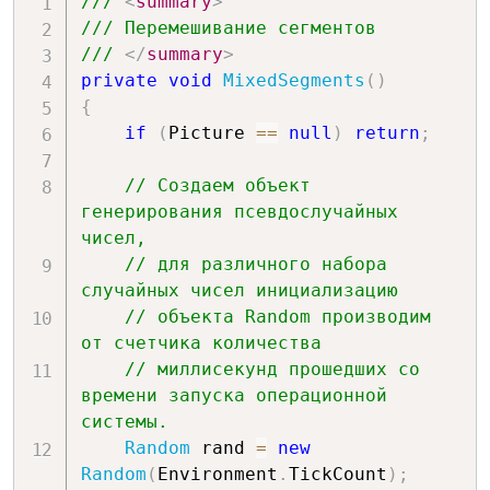
/// 
<
summary
>
/// Перемешивание сегментов
/// 
</
summary
>
private
void
MixedSegments
(
)
{
if
(
Picture 
==
null
)
return
;
// Создаем объект 
генерирования псевдослучайных 
чисел,
// для различного набора 
случайных чисел инициализацию
// объекта Random производим 
от счетчика количества
// миллисекунд прошедших со 
времени запуска операционной 
системы.
Random
 rand 
=
new
Random
(
Environment
.
TickCount
)
;