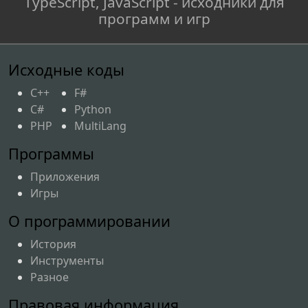
TypeScript, JavaScript - исходники для
программ и игр
Исходные коды
C++
F#
C#
Python
PHP
MultiLang
Программы
Приложения
Игры
О программировании
История
Инструменты
Разное
Правовая информация