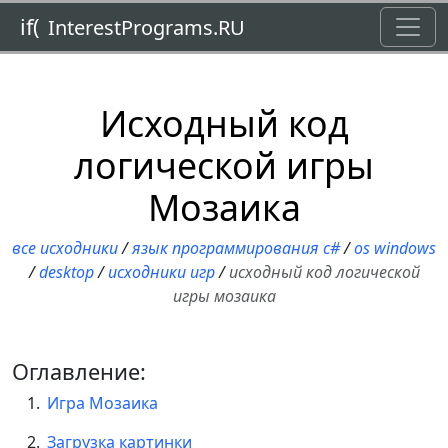
Toggl
if(
InterestPrograms.RU
Исходный код
логической игры
Мозаика
все исходники
/
язык программирования c#
/
os windows
/
desktop
/
исходники игр
/
исходный код логической
игры мозаика
Оглавление:
Игра Мозаика
Загрузка картинки