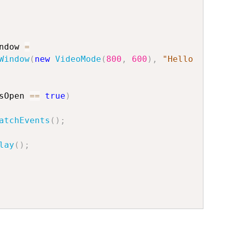
ndow 
=
Window
(
new
VideoMode
(
800
,
600
)
,
"Hello 
sOpen 
==
true
)
atchEvents
(
)
;
lay
(
)
;