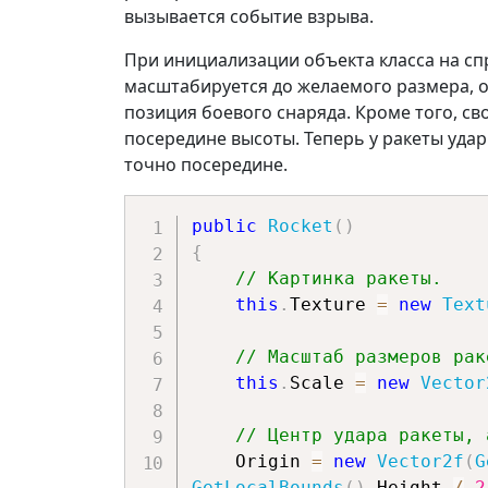
вызывается событие взрыва.
При инициализации объекта класса на спр
масштабируется до желаемого размера, о
позиция боевого снаряда. Кроме того, с
посередине высоты. Теперь у ракеты уда
точно посередине.
public
Rocket
(
)
{
// Картинка ракеты.
this
.
Texture 
=
new
Text
// Масштаб размеров рак
this
.
Scale 
=
new
Vector
// Центр удара ракеты, 
    Origin 
=
new
Vector2f
(
G
GetLocalBounds
(
)
.
Height 
/
2