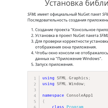
Установка библи
SFML
имеет официальный NuGet пакет
SF
Последовательность создания приложени
Создание проекта "Консольное прило
Установка в проект NuGet пакета
SFML
Для проверки корректности установк
отображения окна приложения.
Чтобы окно консоли не отображалось
данных на "Приложение Windows".
Запуск приложения.
using
SFML
.
Graphics
;
using
SFML
.
Window
;
namespace
ConsoleApp1
{
class
Program