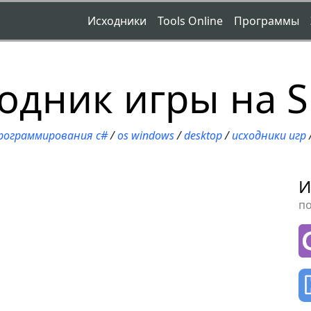
Исходники
Tools Online
Программы
одник игры на 
рограммирования c#
/
os windows
/
desktop
/
исходники игр
И
п