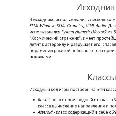
Исходник
В исходнике использовались несколько м
SFML.Window
,
SFML.Graphics
,
SFML.Audio
. Дл
использовался
System.Numerics.Vector2
из 
"Космический стражник", имеет простейш
летит к астероиду и разрушает его, спас
поражении ракетой небесного тела прои
осколками.
Классы
Исходный код игры построен на 5-ти класс
Rocket
- класс производный от класса
S
класса вычисление направления и пол
Asteroid
- класс содержащий в себе об