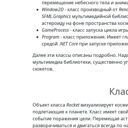
перемещение небесного тела и аним
Window2D
- класс производный от
Ren
SFML.Graphics
мультимедийной библи
астероиду на фоне пространства косм
GameProcess
- класс запуска цикла игр
Program
- класс приложения. Имеет г
средой
.NET Core
при запуске приложен
Далее эти классы описаны подробно. Над
мультимедиа библиотеки, существенно 
сюжетов.
Клас
Объект класса
Rocket
визуализирует косм
подлетающие к планете. Класс имеет свой
событие поражения цели. Перемещая асте
разворачиваться и двигаться всегда по 