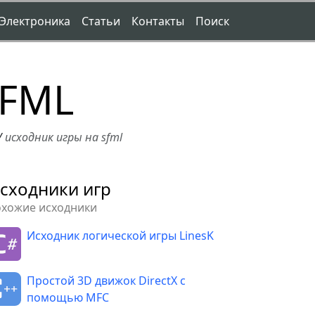
Электроника
Статьи
Контакты
Поиск
SFML
/
исходник игры на sfml
сходники игр
охожие исходники
Исходник логической игры LinesK
Простой 3D движок DirectX с
помощью MFC