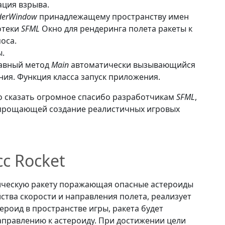
ация взрыва.
derWindow
принадлежащему пространству имен
отеки
SFML
Окно для рендеринга полета ракеты к
оса.
ы.
лавный метод
Main
автоматически вызывающийся
ия. Функция класса запуск приложения.
о сказать огромное спасибо разработчикам
SFML
,
упрощающей создание реалистичных игровых
с Rocket
ическую ракету поражающая опасные астероиды
ства скорости и направления полета, реализует
роид в пространстве игры, ракета будет
направлению к астероиду. При достижении цели