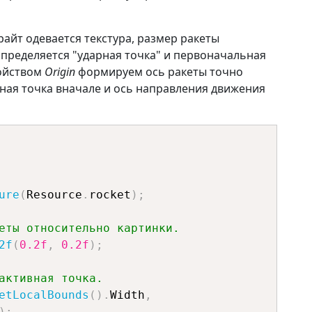
айт одевается текстура, размер ракеты
пределяется "ударная точка" и первоначальная
войством
Origin
формируем ось ракеты точно
рная точка вначале и ось направления движения
ure
(
Resource
.
rocket
)
;
еты относительно картинки.
2f
(
0.2f
,
0.2f
)
;
активная точка.
etLocalBounds
(
)
.
Width
,
)
;