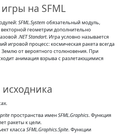
 игры на SFML
одулей:
SFML.System
обязательный модуль,
я векторной геометрии дополнительно
базовой
.NET Standart
. Игра условно называется
ий игровой процесс: космическая ракета всегда
ая Землю от вероятного столкновения. При
сходит анимация взрыва с разлетающимися
 исходника
ах.
prite
пространства имен
SFML.Graphics
. Функция
ет ракеты к цели.
ъект класса
SFML.Graphics.Spite
. Функции