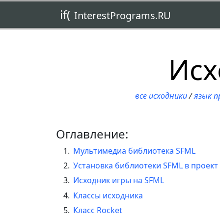
if(
InterestPrograms.RU
Исх
все исходники
/
язык п
Оглавление:
Мультимедиа библиотека SFML
Установка библиотеки SFML в проект
Исходник игры на SFML
Классы исходника
Класс Rocket