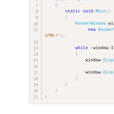
{
static
void
Main
(
)
{
RenderWindow
 wi
new
Render
SFML!"
)
;
while
(
window
.
I
{
                window
.
Disp
                window
.
Disp
}
}
}
}