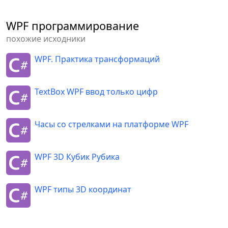
</
ModelVisual3D
>
<
ModelVisual3D
>
WPF программирование
<
ModelVisual3D.Content
>
похожие исходники
<
GeometryModel3D
>
WPF. Практика трансформаций
<
GeometryModel3D.Geometry
>
TextBox WPF ввод только цифр
<
MeshGeometry3D
Positions
=
"
1.4,-0.8,0 1.4,0.8,0 
0,0,0
"
/>
Часы со стрелками на платформе WPF
</
GeometryModel3D.Geometry
>
WPF 3D Кубик Рубика
<
GeometryModel3D.Material
>
WPF типы 3D координат
<
DiffuseMaterial
Brush
=
"
Blue
"
>
</
DiffuseMaterial
>