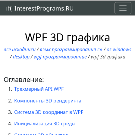
Toggl
if(
InterestPrograms.RU
WPF 3D графика
все исходники
/
язык программирования c#
/
os windows
/
desktop
/
wpf программирование
/
wpf 3d графика
Оглавление:
Трехмерный API WPF
Компоненты 3D рендеринга
Система 3D координат в WPF
Инициализация 3D среды