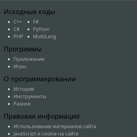
</
DiffuseMaterial
>
Исходные коды
</
GeometryModel3D.Material
>
C++
F#
</
GeometryModel3D
>
C#
Python
</
ModelVisual3D.Content
>
PHP
MultiLang
</
ModelVisual3D
>
Программы
<
ModelVisual3D
>
<
ModelVisual3D.Content
>
Приложения
<
GeometryModel3D
>
Игры
<
GeometryModel3D.Geometry
>
О программировании
История
<
MeshGeometry3D
Инструменты
Positions
=
"
-1.4,-0.8,0 0,0,0 
Разное
-1.4,0.8,0
"
/>
Правовая информация
</
GeometryModel3D.Geometry
>
Использование материалов сайта
JavaScript и cookie на сайте
<
GeometryModel3D.Material
>