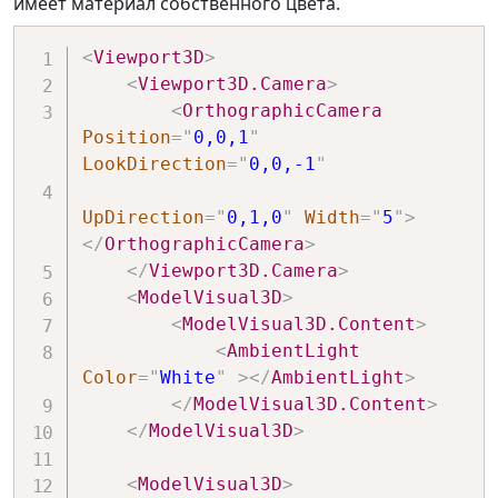
имеет материал собственного цвета.
<
Viewport3D
>
<
Viewport3D.Camera
>
<
OrthographicCamera
Position
=
"
0,0,1
"
LookDirection
=
"
0,0,-1
"
UpDirection
=
"
0,1,0
"
Width
=
"
5
"
>
</
OrthographicCamera
>
</
Viewport3D.Camera
>
<
ModelVisual3D
>
<
ModelVisual3D.Content
>
<
AmbientLight
Color
=
"
White
"
>
</
AmbientLight
>
</
ModelVisual3D.Content
>
</
ModelVisual3D
>
<
ModelVisual3D
>