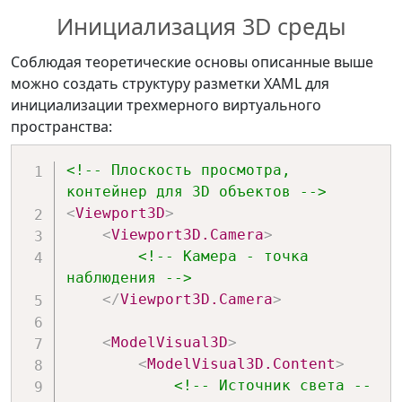
Инициализация 3D среды
Соблюдая теоретические основы описанные выше
можно создать структуру разметки XAML для
инициализации трехмерного виртуального
пространства:
<!-- Плоскость просмотра, 
контейнер для 3D объектов -->
<
Viewport3D
>
<
Viewport3D.Camera
>
<!-- Камера - точка 
наблюдения -->
</
Viewport3D.Camera
>
<
ModelVisual3D
>
<
ModelVisual3D.Content
>
<!-- Источник света --