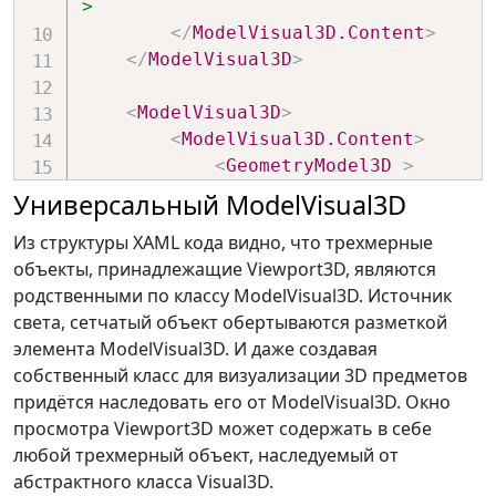
>
</
ModelVisual3D.Content
>
</
ModelVisual3D
>
<
ModelVisual3D
>
<
ModelVisual3D.Content
>
<
GeometryModel3D
>
<
GeometryModel3D.Geom
Универсальный ModelVisual3D
<!-- Сетчатый 
Из структуры XAML кода видно, что трехмерные
объемный предмет -->
объекты, принадлежащие Viewport3D, являются
</
GeometryModel3D.Geo
родственными по классу ModelVisual3D. Источник
<
GeometryModel3D.Mate
света, сетчатый объект обертываются разметкой
<!-- Материал 
элемента ModelVisual3D. И даже создавая
которым покрывается предмет -->
собственный класс для визуализации 3D предметов
</
GeometryModel3D.Mat
придётся наследовать его от ModelVisual3D. Окно
</
GeometryModel3D
>
просмотра Viewport3D может содержать в себе
</
ModelVisual3D.Content
>
любой трехмерный объект, наследуемый от
</
ModelVisual3D
>
абстрактного класса Visual3D.
</
Viewport3D
>