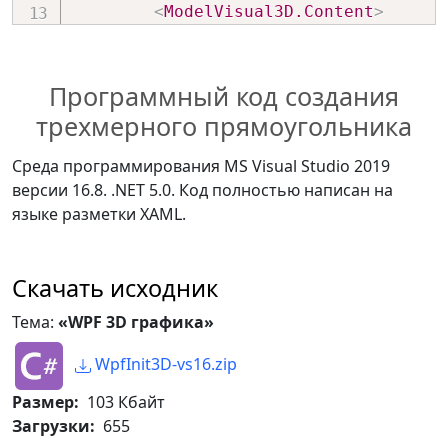
<
ModelVisual3D.Content
>
<
GeometryModel3D
>
<
GeometryModel3D.Geometry
>
Программный код создания
трехмерного прямоугольника
<
MeshGeometry3D
Positions
=
"
-1.4,-0.8,0 1.4,-0.8,0 
Среда программирования MS Visual Studio 2019
0,0,0
"
/>
версии 16.8. .NET 5.0. Код полностью написан на
языке разметки XAML.
</
GeometryModel3D.Geometry
>
<
GeometryModel3D.Material
>
Скачать исходник
Тема:
«WPF 3D графика»
<
DiffuseMaterial
Brush
=
"
Red
"
>
</
DiffuseMaterial
>
WpfInit3D-vs16.zip
</
GeometryModel3D.Material
>
Размер:
103 Кбайт
</
GeometryModel3D
>
Загрузки:
655
</
ModelVisual3D.Content
>