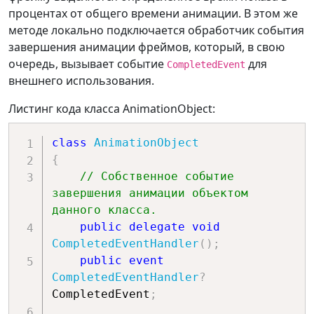
может быть при установке 
процентах от общего времени анимации. В этом же
пользователем 0 повторений.
методе локально подключается обработчик события
if
(
_mainCounter 
завершения анимации фреймов, который, в свою
<=
0
)
очередь, вызывает событие
для
CompletedEvent
{
внешнего использования.
// Закрытие 
программы новогоднего 
Листинг кода класса AnimationObject:
поздравления.
Close
(
)
;
class
AnimationObject
{
// 
// Собственное событие 
Обязательный выход из метода для 
завершения анимации объектом 
успешного закрытия программы,
данного класса.
// иначе во 
public
delegate
void
время закрытия программы
CompletedEventHandler
(
)
;
// дальнейший 
public
event
код может запуститься и вызвать 
CompletedEventHandler
?
исключение.
CompletedEvent
;
return
;