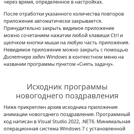
}
;
_parent 
=
null
;
через время, определенное в настройках.
// Плоскость для анимации 
После отработки указанного количества повторов
// Запуск анимации спуска окна 
фреймов из изображений ресурсов
приложение автоматически закрывается.
главной картинкой
private
readonly
Image
 image
;
Принудительно закрыть видимое приложение
BeginAnimation
(
TopProperty
,
можно сочетанием нажатии любой клавиши Ctrl и
yAnimation
)
;
public
AnimationObject
(
Panel
щелчком кнопки мыши на любую часть приложения.
}
parent
)
Невидимое приложение можно закрыть с помощью
{
Диспетчера задач
Windows в контекстном меню на
        _parent 
=
 parent
;
названии программы пунктом «Снять задачу».
// Инициализация объекта 
изображения.
Исходник программы
// Это экран для показа 
новогоднего поздравления
картинок анимации.
        image 
=
new
(
)
Ниже прикреплен архив исходника приложения
{
анимации новогоднего поздравления. Программный
            Margin 
=
new
код написан в Visual Studio 2022, .NET6. Минимальная
Thickness
(
0
,
0
,
0
,
0
)
,
операционная система Windows 7 с установленной
            HorizontalAlignment 
=