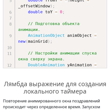
double
 fromY 
=
-
(
Height 
+
_offsetWindow
)
;
double
 toY 
=
0
;
// Подготовка объекта 
анимации.
AnimationObject
 animObject 
=
new
(
mainGrid
)
;
// Настройки анимации спуска 
окна сверху экрана.
DoubleAnimation
 yAnimation 
=
new
(
)
{
Лямбда выражение для создания
        From 
=
 fromY
,
        To 
=
 toY
,
локального таймера
        Duration 
=
new
Duration
(
TimeSpan
.
FromSeconds
(
_durati
Повторение анимированного окна поздравлений
        FillBehavior 
=
происходит через определенное время. Запуском