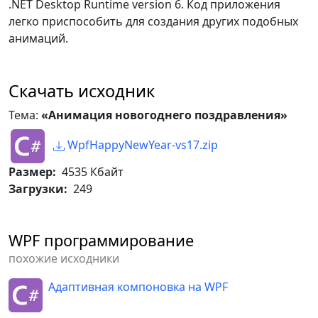
.NET Desktop Runtime version 6. Код приложения
HorizontalAlignment
.
Left
,
легко приспособить для создания других подобных
            VerticalAlignment 
=
анимаций.
VerticalAlignment
.
Top
,
            Stretch 
=
System
.
Windows
.
Media
.
Stretch
.
Fill
,
Скачать исходник
            Visibility 
=
Visibility
.
Visible

Тема:
«Анимация новогоднего поздравления»
}
;
WpfHappyNewYear-vs17.zip
// Добавляем изображение-
Размер:
4535 Кбайт
экран на главную панель окна 
Загрузки:
249
программы.
_parent
.
Children
.
Add
(
image
)
;
WPF программирование
}
похожие исходники
public
void
Animation
(
)
Адаптивная компоновка на WPF
{
// Количество кадров