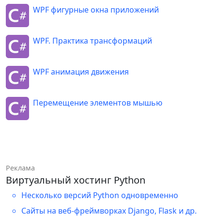
WPF фигурные окна приложений
int
 numberFrames 
=
uriSources
.
Length
;
WPF. Практика трансформаций
// Создание объекта 
управления кадрами анимации
WPF анимация движения
ObjectAnimationUsingKeyFrames
objectAnimation 
=
new
(
)
Перемещение элементов мышью
{
// Общее время 
анимации
            Duration 
=
new
Duration
(
TimeSpan
.
FromSeconds
(
4
)
)
,
            AutoReverse 
=
true
,
Реклама
}
;
Виртуальный хостинг Python
Несколько версий Python одновременно
// Подключение обработчика 
события завершения анимации 
Сайты на веб-фреймворках Django, Flask и др.