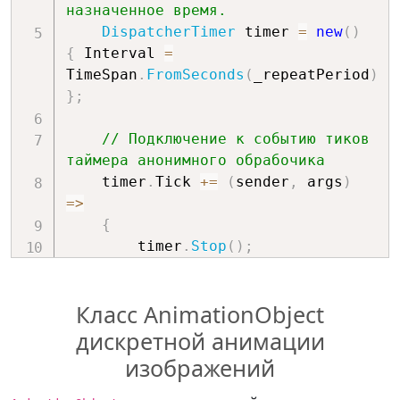
назначенное время.
        animObject
.
CompletedEvent 
DispatcherTimer
 timer 
=
new
(
)
+=
(
)
=>
{
 Interval 
=
{
TimeSpan
.
FromSeconds
(
_repeatPeriod
)
DoubleAnimation
}
;
opacity 
=
new
(
)
{
// Подключение к событию тиков 
                From 
=
1
,
таймера анонимного обрабочика 
                To 
=
0
,
    timer
.
Tick 
+=
(
sender
,
 args
)
                Duration 
=
new
=>
Duration
(
TimeSpan
.
FromSeconds
(
_durati
{
                FillBehavior 
=
        timer
.
Stop
(
)
;
FillBehavior
.
Stop
,
}
;
// Запуск рабочей анимации 
Класс AnimationObject
новогоднего поздравления.
// Локальное 
AnimationWindow
(
)
;
дискретной анимации
определение обработчика события 
}
;
// завершения анимации 
изображений
прозрачности.
    timer
.
Start
(
)
;