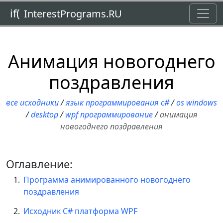
Toggl
if(
InterestPrograms.RU
Анимация новогоднего
поздравления
все исходники
/
язык программирования c#
/
os windows
/
desktop
/
wpf программирование
/
анимация
новогоднего поздравления
Оглавление:
Программа анимированного новогоднего
поздравления
Исходник C# платформа WPF