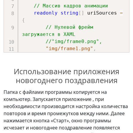
}
// Массив кадров анимации
readonly
string
[
]
 uriSources 
=
// Запуск повтора 
{
анимации поздравления через 
// Нулевой фрейм 
определенное время.
загружается в XAML
DelayAnimation
(
)
;
//"img/frame0.png",
}
;
"img/frame1.png"
,
"img/frame2.png"
,
"img/frame3.png"
,
Использование приложения
"img/frame4.png"
,
BeginAnimation
(
OpacityProperty
,
"img/frame5.png"
,
новогоднего поздравления
opacity
)
;
"img/frame6.png"
,
}
;
"img/frame7.png"
Папка с файлами программы копируется на
}
;
компьютер. Запускается приложение , при
// Запуск работы объекта 
необходимости производится настройка количества
анимации
// Контейнер для объекта 
повторов и время промежутков между ними. Далее
        animObject
.
Animation
(
)
;
изображения
нажимается кнопка «Старт», окно программы
private
readonly
Panel
?
исчезает и новогоднее поздравление появляется