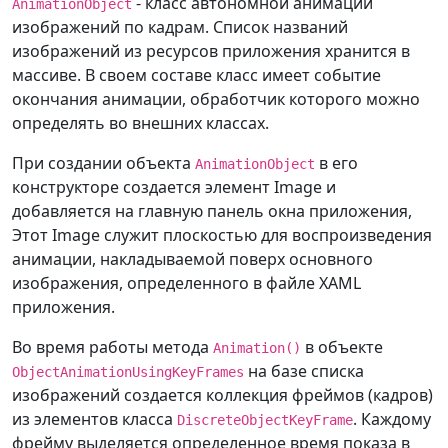
            opacity
.
Completed 
+=
- класс автономной анимации
AnimationObject
}
(
sender
,
 eArgs
)
=>
изображений по кадрам. Список названий
{
изображений из ресурсов приложения хранится в
// Возврат окна к 
массиве. В своем составе класс имеет событие
исходной позиции
окончания анимации, обработчик которого можно
                Top 
=
-
(
Height 
+
определять во внешних классах.
_offsetWindow
)
;
При создании объекта
в его
AnimationObject
конструкторе создается элемент Image и
// Уменьшаем 
добавляется на главную панель окна приложения,
счетчик повторений анимированного 
Этот Image служит плоскостью для воспроизведения
поздравления.
анимации, накладываемой поверх основного
                _mainCounter
--
;
изображения, определенного в файле XAML
приложения.
// Закончилось 
количество повторений показов 
Во время работы метода
в объекте
Animation()
поздравления,
на базе списка
ObjectAnimationUsingKeyFrames
// после этого 
изображений создается коллекция фреймов (кадров)
закрываем программу.
из элементов класса
. Каждому
DiscreteObjectKeyFrame
// Меньше нуля 
фрейму выделяется определенное время показа в