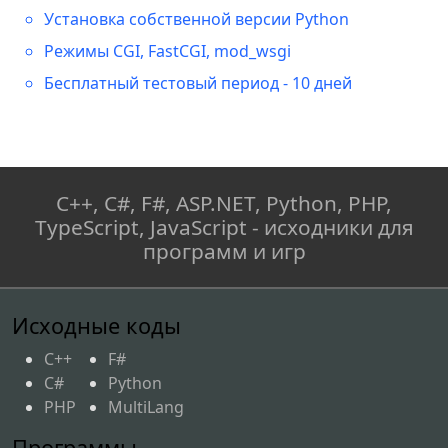
кадров.
Установка собственной версии Python
        objectAnimation
.
Completed 
Режимы CGI, FastCGI, mod_wsgi
+=
(
sender
,
 e
)
=>
{
Бесплатный тестовый период - 10 дней
// Вызываем событие 
завершения анимации для внешнего 
использования.
CompletedEvent
?.
Invoke
(
)
;
C++, C#, F#, ASP.NET, Python, PHP,
}
;
TypeScript, JavaScript - исходники для
программ и игр
// Добавление кадров 
анимации с одинаковым временем 
показа.
Исходные коды
for
(
int
 i 
=
0
;
 i 
<
C++
F#
numberFrames 
-
2
;
 i
++
)
C#
Python
{
PHP
MultiLang
objectAnimation
.
KeyFrames
.
Add
(
Программы