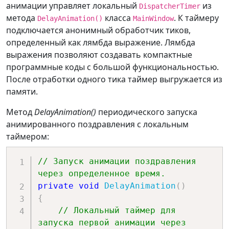
FillBehavior
.
Stop
,
анимации управляет локальный
из
DispatcherTimer
}
;
метода
класса
. К таймеру
DelayAnimation()
MainWindow
подключается анонимный обработчик тиков,
// Локальное определение 
определенный как лямбда выражение. Лямбда
обработчика события завершения 
выражения позволяют создавать компактные
анимации появления окна.
программные коды с большой функциональностью.
// Данный обработчик должен 
После отработки одного тика таймер выгружается из
определяться перед запуском 
памяти.
соответствующей анимации.
Метод
DelayAnimation()
периодического запуска
    yAnimation
.
Completed 
+=
анимированного поздравления с локальным
(
sender
,
 eArgs
)
=>
таймером:
{
// Локальное определение 
// Запуск анимации поздравления 
обработчика завершения анимации 
через определенное время.
кадров объекта.
private
void
DelayAnimation
(
)
// Данный обработчик 
{
должен определяться перед 
// Локальный таймер для 
// запуском 
запуска первой анимации через 
соответствующей анимации.