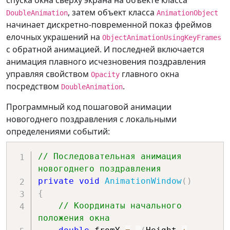
, затем объект класса
DoubleAnimation
AnimationObject
начинает дискретно-повременной показ фреймов
елочных украшений на
ObjectAnimationUsingKeyFrames
с обратной анимацией. И последней включается
анимация плавного исчезновения поздравления
управляя свойством
главного окна
Opacity
посредством
.
DoubleAnimation
Программный код пошаговой анимации
новогоднего поздравления с локальными
определениями событий:
// Последовательная анимация 
новогоднего поздравления
private
void
AnimationWindow
(
)
{
// Координаты начального 
положения окна