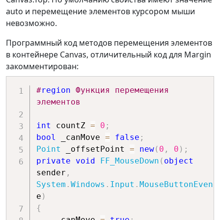
Point
 posCursor 
=
auto и перемещение элементов курсором мыши
e
.
MouseDevice
.
GetPosition
(
this
)
;
невозможно.
// Значения смещения позиции 
курсора мыши относительно 
Программный код методов перемещения элементов
// левого и верхнего края 
в контейнере Canvas, отличительный код для Margin
элемента.
закомментирован:
    _offsetPoint 
=
new
Point
(
posCursor
.
X 
-
#
region
 Функция перемещения 
ffElement
.
Margin
.
Left
,
 posCursor
.
Y 
элементов
-
 ffElement
.
Margin
.
Top
)
;
int
 countZ 
=
0
;
// Захват устройства мышь 
bool
 _canMove 
=
false
;
предотвращает отрыв
Point
 _offsetPoint 
=
new
(
0
,
0
)
;
// курсора от элемента при 
private
void
FF_MouseDown
(
object
резком движении мыши.
sender
,
System
.
Windows
.
Input
.
MouseButtonEvent
e
.
MouseDevice
.
Capture
(
ffElement
)
;
e
)
}
{
    _canMove 
=
true
;