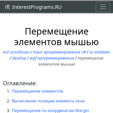
Toggl
if(
InterestPrograms.RU
Перемещение
элементов мышью
все исходники
/
язык программирования c#
/
os windows
/
desktop
/
wpf программирование
/
перемещение
элементов мышью
Оглавление:
Перемещение элементов
Вычисление позиции элемента окна
Перемещение по координатам Margin