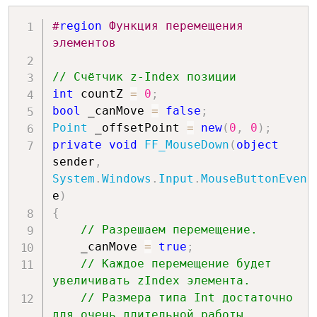
#
region
 Функция перемещения 
элементов
// Счётчик z-Index позиции 
int
 countZ 
=
0
;
bool
 _canMove 
=
false
;
Point
 _offsetPoint 
=
new
(
0
,
0
)
;
private
void
FF_MouseDown
(
object
sender
,
System
.
Windows
.
Input
.
MouseButtonEvent
e
)
{
// Разрешаем перемещение.
    _canMove 
=
true
;
// Каждое перемещение будет 
увеличивать zIndex элемента.
// Размера типа Int достаточно 
для очень длительной работы 