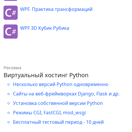
#
endregion
{
WPF. Практика трансформаций
FrameworkElement
 ffElement 
=
(
FrameworkElement
)
sender
;
WPF 3D Кубик Рубика
if
(
e
.
MouseDevice
.
Captured 
==
 ffElement
)
{
Point
 p 
=
e
.
MouseDevice
.
GetPosition
(
this
)
;
Реклама
Виртуальный хостинг Python
/*Thickness margin = 
new(p.X - _offsetPoint.X, p.Y - 
Несколько версий Python одновременно
_offsetPoint.Y, 0, 0);

Сайты на веб-фреймворках Django, Flask и др.
            ffElement.Margin = 
Установка собственной версии Python
margin;*/
Режимы CGI, FastCGI, mod_wsgi
Canvas
.
SetLeft
(
ffElement
,
 p
.
X 
-
Бесплатный тестовый период - 10 дней
_offsetPoint
.
X
)
;