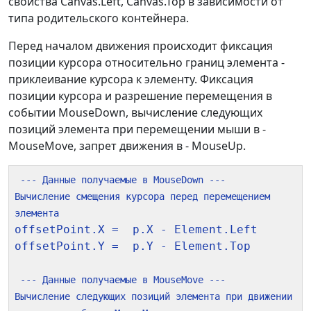
свойства Canvas.Left, Canvas.Top в зависимости от
типа родительского контейнера.
Перед началом движения происходит фиксация
позиции курсора относительно границ элемента -
приклеивание курсора к элементу. Фиксация
позиции курсора и разрешение перемещения в
событии MouseDown, вычисление следующих
позиций элемента при перемещении мыши в -
MouseMove, запрет движения в - MouseUp.
 --- Данные получаемые в MouseDown ---
Вычисление смещения курсора перед перемещением 
элемента
offsetPoint.X =  p.X - Element.Left

offsetPoint.Y =  p.Y - Element.Top

 --- Данные получаемые в MouseMove ---
Вычисление следующих позиций элемента при движении 