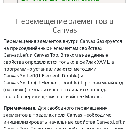
приложения.
    countZ
++
;
Перемещение элементов в
// Объект вызывающий событие 
Canvas
приводим к универсальному для всех 
элементов типу.
Перемещения элементов внутри Canvas базируется
//  Таким образом можно 
на присоединённых к элементам свойствах
тестирован многие элементы не 
Canvas.Left и Canvas.Top. В таком виде данные
корректируя код.
свойства определяются только в файлах XAML, а
FrameworkElement
 ffElement 
=
программно устанавливаются методами
(
FrameworkElement
)
sender
;
Canvas.SetLeft(UIElement, Double) и
// Поднимаем над всеми 
Canvas.SetTop(UIElement, Double). Программный код
активный элемент.
(см. ниже) незначительно отличается от кода
    Grid
.
SetZIndex
(
ffElement
,
способа перемещения на свойстве Margin.
countZ
)
;
Примечание.
Для свободного перемещения
элементов в пределах поля Canvas необходимо
//  Позиция курсора в начале 
инициализировать начальные свойства Canvas.Left и
движения.
Canvas.Top. По умолчанию свойства имеют значение