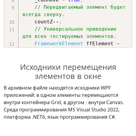
private
void
FF_MouseMove
(
object
// Передвигаемый элемент будет 
sender
,
всегда сверху.
System
.
Windows
.
Input
.
MouseEventArgs
    countZ
++
;
e
)
// Универсальное приведение 
{
для всех тестируемых элементов.
if
(
_canMove 
==
true
)
FrameworkElement
 ffElement 
=
{
(
FrameworkElement
)
sender
;
FrameworkElement
 ffElement 
    Grid
.
SetZIndex
(
ffElement
,
=
(
FrameworkElement
)
sender
;
Исходники перемещения
countZ
)
;
// Среди множества 
элементов в окне
элементов перемещаться будет 
Point
 posCursor 
=
только выбранный.
e
.
MouseDevice
.
GetPosition
(
this
)
;
В архивном файле находятся исходники WPF
if
(
e
.
MouseDevice
.
Captured 
/*_offsetPoint = 

приложений: в одном элементы перемещаются
==
 ffElement
)
       new Point(posCursor.X - 
внутри контейнера Grid, в другом - внутри Canvas.
{
ffElement.Margin.Left, posCursor.Y 
Среда программирования MS Visual Studio 2022,
Point
 p 
=
- ffElement.Margin.Top);*/
платформа .NET6, язык программирования C#.
e
.
MouseDevice
.
GetPosition
(
this
)
;
    _offsetPoint 
=
new
Point
(
            posCursor
.
X 
-
Thickness
 margin 
=