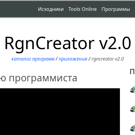
Исходники
Tools Online
Программы
RgnCreator v2.0
каталог программ
/
приложения
/
rgncreator v2.0
П
ую программиста