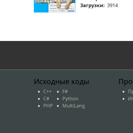
Загрузки:
3914
Исходные коды
Про
C++
F#
П
C#
Python
И
PHP
MultiLang