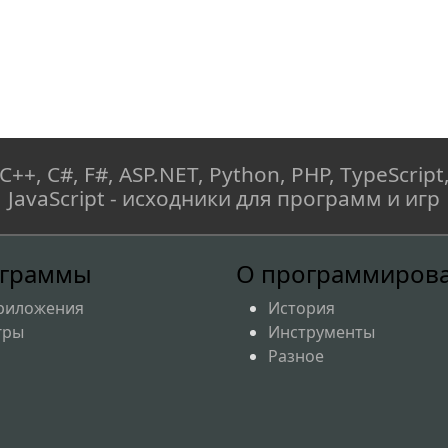
C++, C#, F#, ASP.NET, Python, PHP, TypeScript
JavaScript - исходники для программ и игр
граммы
О программиров
риложения
История
гры
Инструменты
Разное