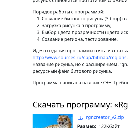
рисунок становится прототипом сложной
Порядок работы с программой:
Создание битового рисунка(*.bmp) в 
Загрузка рисунка в программу;
Выбор цвета прозрачности (цвета ис
Создание региона, тестирование.
Идея создания программы взята из статьи
http://www.sources.ru/cpp/bitmap/regions
название рисунка, но с расширением .rgn.
ресурсный файл битового рисунка.
Программа написана на языке С++. Требов
Скачать программу: «Rg
rgncreator_v2.zip
Размер:
122Кбайт