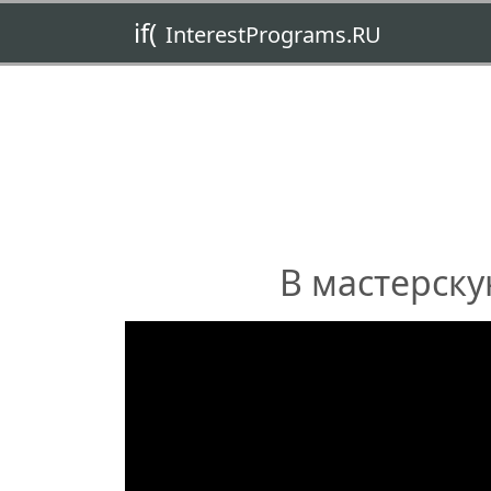
if(
InterestPrograms.RU
В мастерск