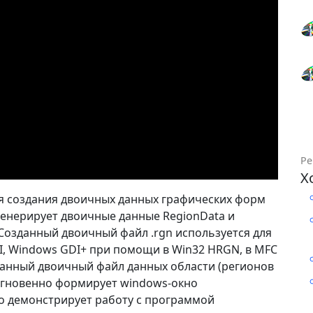
Ре
Х
я создания двоичных данных графических форм
 генерирует двоичные данные RegionData и
 Созданный двоичный файл .rgn используется для
I, Windows GDI+ при помощи в Win32 HRGN, в MFC
зданный двоичный файл данных области (регионов
 мгновенно формирует windows-окно
о демонстрирует работу с программой