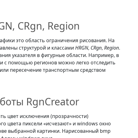
N, CRgn, Region
афики это область ограничения рисования. На
авлены структурой и классами
HRGN
,
CRgn
,
Region
.
ния указателя в фигурные области. Например, в
и с помощью регионов можно легко отследить
я или пересечение транспортным средством
боты RgnCreator
ть цвет исключения (прозрачности)
ого цвета пиксели «исчезают» и windows окно
ове выбранной картинки. Нарисованный bmp