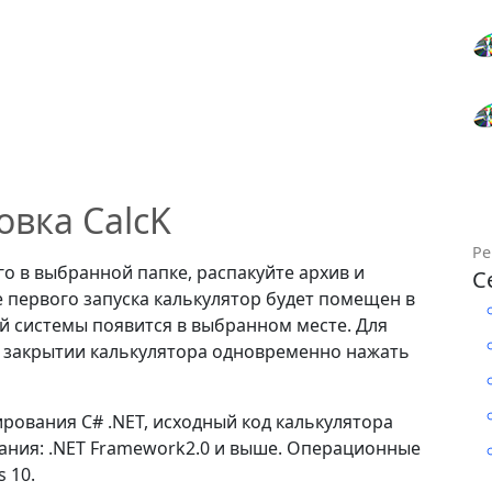
овка CalcK
Ре
о в выбранной папке, распакуйте архив и
С
е первого запуска калькулятор будет помещен в
ой системы появится в выбранном месте. Для
и закрытии калькулятора одновременно нажать
ования C# .NET, исходный код калькулятора
вания: .NET Framework2.0 и выше. Операционные
 10.