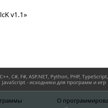
cK v1.1»
C++, C#, F#, ASP.NET, Python, PHP, TypeScript
JavaScript - исходники для программ и игр
граммы
О программиров