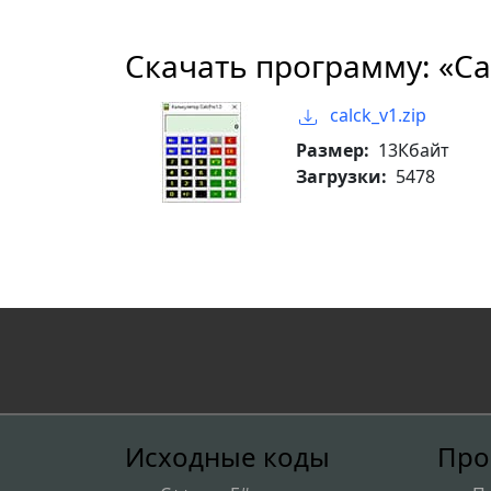
Скачать программу: «Cal
calck_v1.zip
Размер:
13Кбайт
Загрузки:
5478
Исходные коды
Про