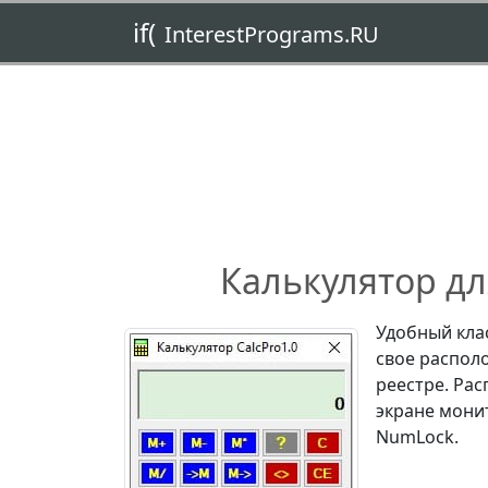
if(
InterestPrograms.RU
Калькулятор дл
Удобный кла
свое располо
реестре. Ра
экране мони
NumLock.