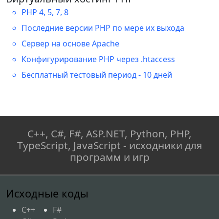
PHP 4, 5, 7, 8
Последние версии PHP по мере их выхода
Сервер на основе Apache
Конфигурирование PHP через .htaccess
Бесплатный тестовый период - 10 дней
C++, C#, F#, ASP.NET, Python, PHP,
TypeScript, JavaScript - исходники для
программ и игр
Исходные коды
C++
F#