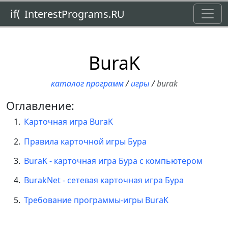
Toggl
if(
InterestPrograms.RU
BuraK
каталог программ
/
игры
/
burak
Оглавление:
Карточная игра BuraK
Правила карточной игры Бура
BuraK - карточная игра Бура с компьютером
BurakNet - сетевая карточная игра Бура
Требование программы-игры BuraK