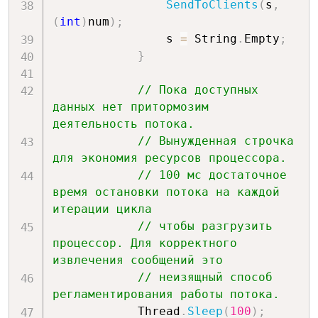
SendToClients
(
s
,
(
int
)
num
)
;
                s 
=
 String
.
Empty
;
}
// Пока доступных 
данных нет притормозим 
деятельность потока.
// Вынужденная строчка 
для экономия ресурсов процессора.
// 100 мс достаточное 
время остановки потока на каждой 
итерации цикла
// чтобы разгрузить 
процессор. Для корректного 
извлечения сообщений это
// неизящный способ 
регламентирования работы потока.
            Thread
.
Sleep
(
100
)
;