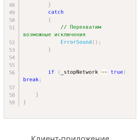
}
catch
{
// Перехватим 
возможные исключения
ErrorSound
(
)
;
}
if
(
_stopNetwork 
==
true
)
break
;
}
}
Клиент-приложение