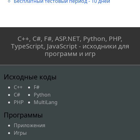
Бесплатный тестовый период - 10 дней
C++, C#, F#, ASP.NET, Python, PHP,
TypeScript, JavaScript - исходники для
программ и игр
Исходные коды
C++
F#
C#
Python
PHP
MultiLang
Программы
Приложения
Игры