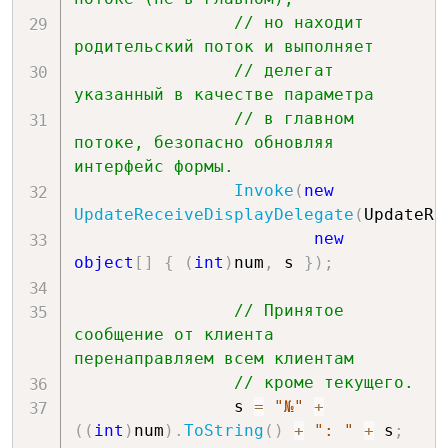
// но находит 
родительский поток и выполняет
// делегат 
указанный в качестве параметра
// в главном 
потоке, безопасно обновляя 
интерфейс формы.
Invoke
(
new
UpdateReceiveDisplayDelegate
(
UpdateRe
new
object
[
]
{
(
int
)
num
,
 s 
}
)
;
// Принятое 
сообщение от клиента 
перенаправляем всем клиентам
// кроме текущего.
                s 
=
"№"
+
(
(
int
)
num
)
.
ToString
(
)
+
": "
+
 s
;