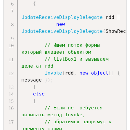
{
UpdateReceiveDisplayDelegate
 rdd 
=
new
UpdateReceiveDisplayDelegate
(
ShowRece
// Ищем поток формы 
который владеет объектом
// listBox1 и вызываем 
делегат rdd
Invoke
(
rdd
,
new
object
[
]
{
message 
}
)
;
}
else
{
// Если не требуется 
вызывать метод Invoke, 
// обратимся напрямую к 
элементу формы.