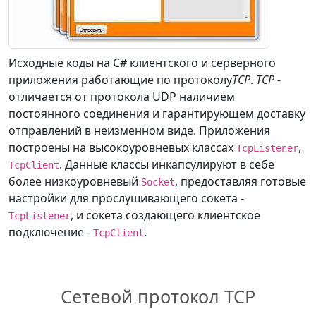
Исходные коды на C# клиентского и серверного
приложения работающие по протоколу
TCP
.
TCP
-
отличается от протокола UDP наличием
постоянного соединения и гарантирующем доставку
отправлений в неизменном виде. Приложения
построены на высокоуровневых классах
,
TcpListener
. Данные классы инкапсулируют в себе
TcpClient
более низкоуровневый
, предоставляя готовые
Socket
настройки для прослушивающего сокета -
, и сокета создающего клиентское
TcpListener
подключение -
.
TcpClient
Сетевой протокол TCP