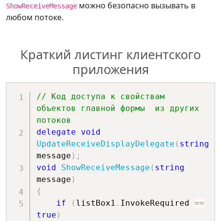
можно безопасно вызывать в
ShowReceiveMessage
любом потоке.
Краткий листинг клиентского
приложения
// Код доступа к свойствам 
объектов главной формы  из других 
потоков
delegate
void
UpdateReceiveDisplayDelegate
(
string
message
)
;
void
ShowReceiveMessage
(
string
message
)
{
if
(
listBox1
.
InvokeRequired 
==
true
)