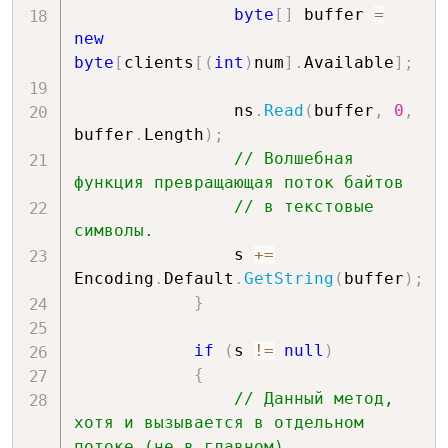
byte
[
]
 buffer 
=
new
byte
[
clients
[
(
int
)
num
]
.
Available
]
;
                ns
.
Read
(
buffer
,
0
,
buffer
.
Length
)
;
// Волшебная 
функция превращающая поток байтов
// в текстовые 
символы.
                s 
+=
Encoding
.
Default
.
GetString
(
buffer
)
;
}
if
(
s 
!=
null
)
{
// Данный метод, 
хотя и вызывается в отдельном 
потоке (не в главном),