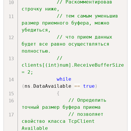
// Раскомментировав 
строчку ниже,
// тем самым уменьшив 
размер приемного буфера, можно 
убедиться,
// что прием данных 
будет все равно осуществляться 
полностью.
// 
clients[(int)num].ReceiveBufferSize 
= 2;
while
(
ns
.
DataAvailable 
==
true
)
{
// Определить 
точный размер буфера приема
// позволяет 
свойство класса TcpClient 
Available