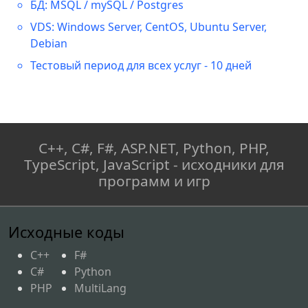
БД: MSQL / mySQL / Postgres
VDS: Windows Server, CentOS, Ubuntu Server,
// Если текст еще остался, 
Debian
печатаем следующую страницу.
Тестовый период для всех услуг - 10 дней
if
(
lineText 
!=
null
)
{
            e
.
HasMorePages 
=
true
;
}
else
C++, C#, F#, ASP.NET, Python, PHP,
{
TypeScript, JavaScript - исходники для
// Печать закончена
программ и игр
            e
.
HasMorePages 
=
false
;
}
Исходные коды
}
}
C++
F#
C#
Python
PHP
MultiLang