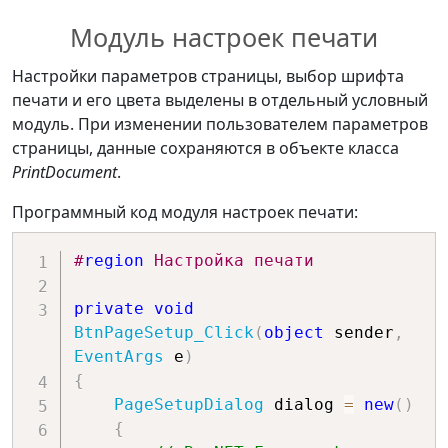
11.69291338582677f
*
100.0f
)
;
PrintDialog
 dialog 
=
new
(
)
Модуль настроек печати
break
;
{
        Document 
=
 _printDocument
,
Настройки параметров страницы, выбор шрифта
case
// Показывать кнопку 
печати и его цвета выделены в отдельный условный
GraphicsUnit
.
Point
:
Справка
модуль. При изменении пользователем параметров
// Ширина пера 1мм
        ShowHelp 
=
true
,
страницы, данные сохраняются в объекте класса
                rectPen
.
Width 
=
(
1
// Выбор печатаемых 
PrintDocument
.
*
72.0f
)
/
25.4f
;
страниц
                linesPerPage 
=
        AllowSomePages 
=
true
,
Программный код модуля настроек печати:
// Вид окна печати в стиле 
(
e
.
MarginBounds
.
Height 
*
(
72.0f
/
Windows XP. 
#
region
 Настройка печати
100.0f
)
)
/
 fontHeight
;
//UseEXDialog = true
                leftMargin 
=
}
;
private
void
e
.
MarginBounds
.
Left 
*
(
72.0f
/
BtnPageSetup_Click
(
object
 sender
,
100.0f
)
;
// Определение обработчика 
EventArgs
 e
)
                topMargin 
=
вызова справки.
{
e
.
MarginBounds
.
Top 
*
(
72.0f
/
    dialog
.
HelpRequest 
+=
PageSetupDialog
 dialog 
=
new
(
)
100.0f
)
;
PrintDialog_HelpRequest
;
{