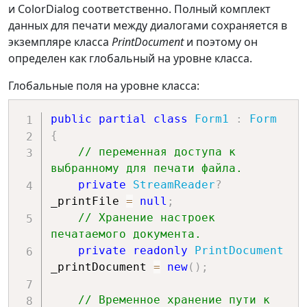
и ColorDialog соответственно. Полный комплект
данных для печати между диалогами сохраняется в
экземпляре класса
PrintDocument
и поэтому он
определен как глобальный на уровне класса.
Глобальные поля на уровне класса:
public
partial
class
Form1
:
Form
{
// переменная доступа к 
выбранному для печати файла.
private
StreamReader
?
_printFile 
=
null
;
// Хранение настроек 
печатаемого документа.
private
readonly
PrintDocument
_printDocument 
=
new
(
)
;
// Временное хранение пути к 