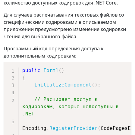
BtnPrintDocument_Click
(
object
количество доступных кодировок для .NET Core.
FontDialog
 dialog 
=
new
(
)
                topMargin 
=
sender
,
EventArgs
 e
)
{
e
.
MarginBounds
.
Top 
*
(
25.4f
/
Для случаев распечатывания текстовых файлов со
{
        Font 
=
 _printFont

100.0f
)
;
специфическими кодировками в описываемом
    _printDocument
.
Print
(
)
;
}
;
приложении предусмотрено изменение кодировки
}
graphics
.
DrawRectangle
(
rectPen
,
0
,
чтения для выбранного файла.
if
(
dialog
.
ShowDialog
(
)
==
0
,
210
,
297
)
;
DialogResult
.
OK
)
Программный код определения доступа к
break
;
{
дополнительным кодировкам:
        _printFont 
=
 dialog
.
Font
;
case
}
public
Form1
(
)
GraphicsUnit
.
Inch
:
}
{
// Ширина пера 1мм
InitializeComponent
(
)
;
                rectPen
.
Width 
=
1
private
void
/
25.4f
;
BtnFontColor_Click
(
object
 sender
,
// Расширяет доступ к 
                linesPerPage 
=
EventArgs
 e
)
кодировкам, которые недоступны в 
{
.NET
(
e
.
MarginBounds
.
Height 
/
100.0f
)
/
ColorDialog
 dialog 
=
new
(
)
;
fontHeight
;
Encoding
.
RegisterProvider
(
CodePagesEn
                leftMargin 
=
if
(
dialog
.
ShowDialog
(
)
==