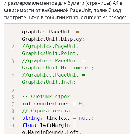
и размеров элементов для бумаги (страницы) А4 в
зависимости от выбранной PageUnit, полный код
смотрите ниже в событии PrintDocument.PrintPage:
graphics
.
PageUnit 
=
GraphicsUnit
.
Display
;
//graphics.PageUnit = 
GraphicsUnit.Point;
//graphics.PageUnit = 
GraphicsUnit.Millimeter;
//graphics.PageUnit = 
GraphicsUnit.Inch;
// Счетчик строк
int
 counterLines 
=
0
;
// Строка текста
string
?
 lineText 
=
null
;
float
 leftMargin 
=
e
.
MarginBounds
.
Left
;