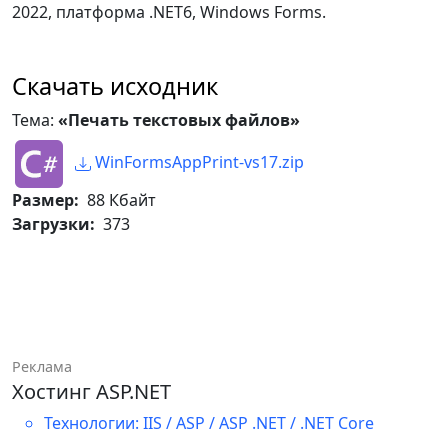
2022, платформа .NET6, Windows Forms.
(
(
lineText 
=
_printFile
.
ReadLine
(
)
)
!=
null
)
)
{
Скачать исходник
// Координата позиции 
строки по высоте от верхнего края 
Тема:
«Печать текстовых файлов»
страницы.
float
 yPos 
=
 topMargin 
WinFormsAppPrint-vs17.zip
+
(
counterLines 
*
 fontHeight
)
;
Размер:
88 Кбайт
//
Загрузки:
373
            graphics
.
DrawString
(
                lineText
,
                _printFont
,
                _printColor
,
                leftMargin
,
                yPos

Реклама
)
;
Хостинг ASP.NET
//
Технологии: IIS / ASP / ASP .NET / .NET Core
            counterLines
++
;
}