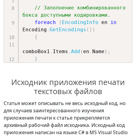
e
.
MarginBounds
.
Left 
/
100.0f
;
DialogResult
.
OK
)
// Заполнение комбинированного 
                topMargin 
=
{
бокса доступными кодировками.
e
.
MarginBounds
.
Top 
/
100.0f
;
        _printColor
.
Color 
=
foreach
(
EncodingInfo
 en 
in
dialog
.
Color
;
Encoding
.
GetEncodings
(
)
)
graphics
.
DrawRectangle
(
}
{
                rectPen
,
}
0
,
0
,
comboBox1
.
Items
.
Add
(
en
.
Name
)
;
#
endregion
}
8.267716535433071f
,
    comboBox1
.
Sorted 
=
true
;
11.69291338582677f
)
;
break
;
Исходник приложения печати
..
.
}
текстовых файлов
}
Статья может описывать не весь исходный код, но
// Печать последовательно 
для случаев заинтересованного изучения
всех строк файла на одной 
приложения печати к статье прикрепляется
странице.
архивный рабочий файл исходника. Исходный код
while
(
counterLines 
<
приложения написан на языке C# в MS Visual Studio
linesPerPage 
&&