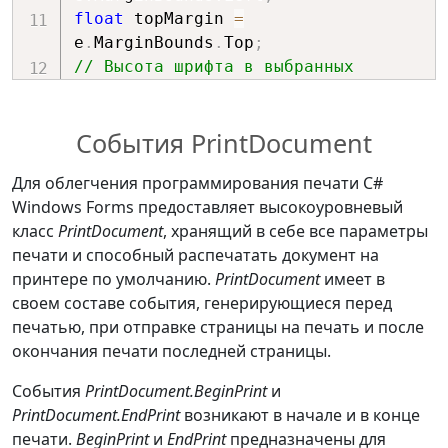
float
 topMargin 
=
e
.
MarginBounds
.
Top
;
// Высота шрифта в выбранных 
единицах объекта graphics.
float
 fontHeight 
=
События PrintDocument
_printFont
.
GetHeight
(
graphics
)
;
// Количество возможных строк для 
Для облегчения программирования печати C#
одной страницы.
Windows Forms предоставляет высокоуровневый
float
 linesPerPage 
=
класс
PrintDocument
, хранящий в себе все параметры
e
.
MarginBounds
.
Height 
/
печати и способный распечатать документ на
fontHeight
;
принтере по умолчанию.
PrintDocument
имеет в
своем составе события, генерирующиеся перед
Pen
 rectPen 
=
new
(
Brushes
.
Red
)
печатью, при отправке страницы на печать и после
{
окончания печати последней страницы.
    Alignment 
=
System
.
Drawing
.
Drawing2D
.
PenAlignment
События
PrintDocument.BeginPrint
и
}
;
PrintDocument.EndPrint
возникают в начале и в конце
печати.
BeginPrint
и
EndPrint
предназначены для