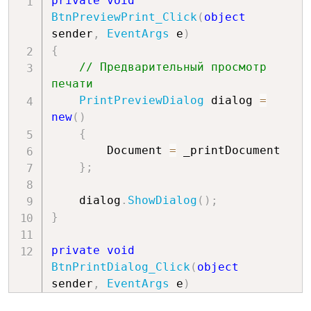
private
void
{
BtnPreviewPrint_Click
(
object
            Alignment 
=
sender
,
EventArgs
 e
)
System
.
Drawing
.
Drawing2D
.
PenAlignment
{
}
;
// Предварительный просмотр 
печати
switch
(
graphics
.
PageUnit
)
PrintPreviewDialog
 dialog 
=
{
new
(
)
case
{
GraphicsUnit
.
Display
:
        Document 
=
 _printDocument

// Ширина пера 1мм
}
;
                rectPen
.
Width 
=
(
1
*
100.0f
)
/
25.4f
;
    dialog
.
ShowDialog
(
)
;
}
graphics
.
DrawRectangle
(
                    rectPen
,
private
void
0
,
0
,
BtnPrintDialog_Click
(
object
sender
,
EventArgs
 e
)
8.267716535433071f
*
100.0f
,
{