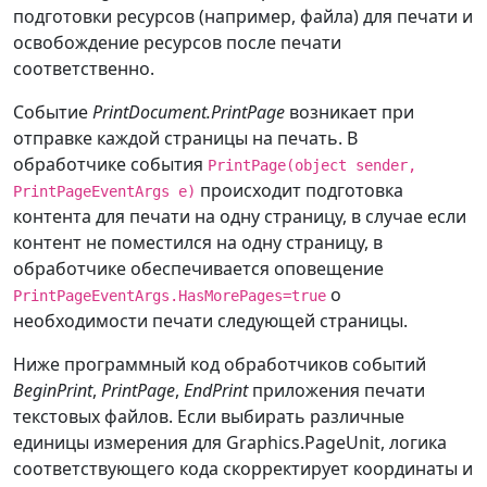
switch
(
graphics
.
PageUnit
)
подготовки ресурсов (например, файла) для печати и
{
освобождение ресурсов после печати
case
 GraphicsUnit
.
Display
:
соответственно.
// Ширина пера 1мм
        rectPen
.
Width 
=
(
1
*
Событие
PrintDocument.PrintPage
возникает при
100.0f
)
/
25.4f
;
отправке каждой страницы на печать. В
        graphics
.
DrawRectangle
(
обработчике события
PrintPage(object sender,
            rectPen
,
происходит подготовка
PrintPageEventArgs e)
0
,
0
,
контента для печати на одну страницу, в случае если
8.267716535433071f
*
контент не поместился на одну страницу, в
100.0f
,
11.69291338582677f
*
обработчике обеспечивается оповещение
100.0f
)
;
о
PrintPageEventArgs.HasMorePages=true
break
;
необходимости печати следующей страницы.
case
 GraphicsUnit
.
Point
:
Ниже программный код обработчиков событий
// Ширина пера 1мм
BeginPrint
,
PrintPage
,
EndPrint
приложения печати
        rectPen
.
Width 
=
(
1
*
текстовых файлов. Если выбирать различные
72.0f
)
/
25.4f
;
единицы измерения для Graphics.PageUnit, логика
        linesPerPage 
=
соответствующего кода скорректирует координаты и
(
e
.
MarginBounds
.
Height 