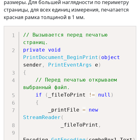
размеры. Для большей наглядности по периметру
*
(
72.0f
/
100.0f
)
)
/
 fontHeight
;
страницы, для всех единиц измерения, печатается
        leftMargin 
=
красная рамка толщиной в 1 мм.
e
.
MarginBounds
.
Left 
*
(
72.0f
/
100.0f
)
;
        topMargin 
=
// Вызывается перед печатью 
e
.
MarginBounds
.
Top 
*
(
72.0f
/
страниц.
100.0f
)
;
private
void
        graphics
.
DrawRectangle
(
PrintDocument_BeginPrint
(
object
            rectPen
,
sender
,
PrintEventArgs
 e
)
0
,
0
,
{
8.267716535433071f
*
// Перед печатью открываем 
72.0f
,
11.69291338582677f
*
выбранный файл.
72.0f
)
;
if
(
_fileToPrint 
!=
null
)
break
;
{
        _printFile 
=
new
case
 GraphicsUnit
.
Millimeter
:
StreamReader
(
// Ширина пера 1мм
            _fileToPrint
,
        rectPen
.
Width 
=
1
;
        linesPerPage 
=
Encoding
.
GetEncoding
(
comboBox1
.
Text
)
)