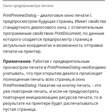
/
100.0f
)
/
 fontHeight
;
каждой страницы.
Окно предпросмотра печати
        leftMargin 
=
private
void
e
.
MarginBounds
.
Left 
/
100.0f
;
PrintDocument_PrintPage
(
object
PrintPreviewDialog
– диалоговое окно печати с
        topMargin 
=
sender
,
PrintPageEventArgs
 e
)
предпросмотром будущих страниц. Имеет свойства
e
.
MarginBounds
.
Top 
/
100.0f
;
{
стандартного диалогового окна, с отличительным
        graphics
.
DrawRectangle
(
if
(
_printFile 
!=
null
&&
программным свойством
PrintDocument
, по данным
        rectPen
,
e
.
Graphics 
is
Graphics
 graphics
)
которого создается предпросмотр страниц в
0
,
0
,
{
актуальных координатах и возможность отправки
8.267716535433071f
,
        graphics
.
PageUnit 
=
печати на принтер.
11.69291338582677f
)
;
GraphicsUnit
.
Display
;
break
;
Примечание.
Работая с предварительным
//graphics.PageUnit = 
}
просмотром печати в
PrintPreviewDialog
необходимо
GraphicsUnit.Point;
учитывать, что при открытии диалога происходит
//graphics.PageUnit = 
полноценная печать всех страниц в окно
GraphicsUnit.Millimeter;
// Печать последовательно всех 
PrintPreviewDialog
. Нажатие на кнопку печать – это
//graphics.PageUnit = 
строк файла на одной странице.
уже повторная печать, и если не предусмотреть
GraphicsUnit.Inch;
while
(
counterLines 
<
 linesPerPage 
повторную инициализацию ресурсов печати, то в
&&
результате на принтере будет распечатываться
// Счетчик строк
(
(
lineText 
=
пустая страница.
int
 counterLines 
=
0
;