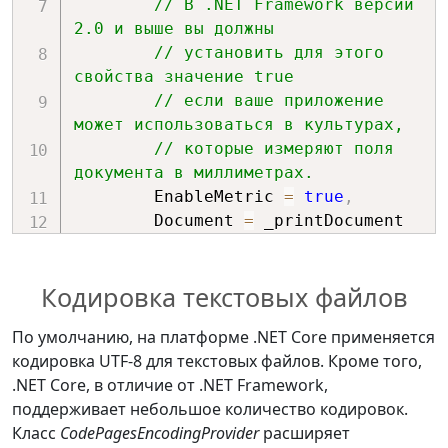
// В .NET Framework версии 
graphics
.
DrawRectangle
(
if
(
dialog
.
ShowDialog
(
)
==
2.0 и выше вы должны 
                    rectPen
,
DialogResult
.
OK
)
// установить для этого 
0
,
0
,
{
свойства значение true
        _printDocument
.
Print
(
)
;
// если ваше приложение 
8.267716535433071f
*
72.0f
,
}
может использоваться в культурах, 
11.69291338582677f
*
72.0f
)
;
}
// которые измеряют поля 
break
;
документа в миллиметрах.
// Вызов окна справки для 
        EnableMetric 
=
true
,
case
PrintDialog
        Document 
=
 _printDocument

GraphicsUnit
.
Millimeter
:
private
void
}
;
// Ширина пера 1мм
PrintDialog_HelpRequest
(
object
?
    dialog
.
ShowDialog
(
)
;
                rectPen
.
Width 
=
1
;
sender
,
EventArgs
 e
)
Кодировка текстовых файлов
                linesPerPage 
=
{
}
    MessageBox
.
Show
(
"Справка 
По умолчанию, на платформе .NET Core применяется
(
e
.
MarginBounds
.
Height 
*
(
25.4f
/
диалога печати!"
)
;
кодировка UTF-8 для текстовых файлов. Кроме того,
private
void
100.0f
)
)
/
 fontHeight
;
}
.NET Core, в отличие от .NET Framework,
BtnSelectFont_Click
(
object
 sender
,
                leftMargin 
=
поддерживает небольшое количество кодировок.
EventArgs
 e
)
e
.
MarginBounds
.
Left 
*
(
25.4f
/
private
void
Класс
CodePagesEncodingProvider
расширяет
{
100.0f
)
;