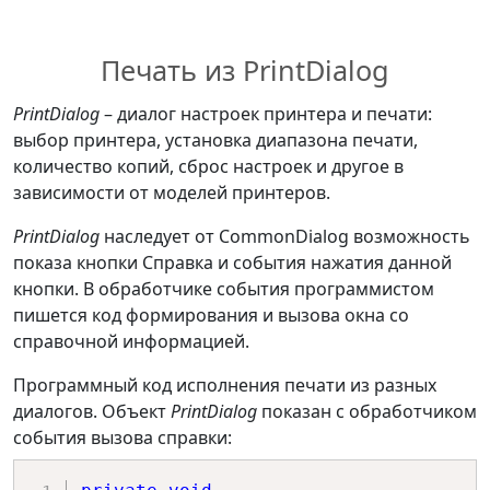
_printFile
.
ReadLine
(
)
)
!=
null
)
)
// Строка текста
{
string
?
 lineText 
=
null
;
Печать из PrintDialog
// Координата позиции строки 
float
 leftMargin 
=
по высоте от верхнего края 
e
.
MarginBounds
.
Left
;
PrintDialog
– диалог настроек принтера и печати:
страницы.
float
 topMargin 
=
выбор принтера, установка диапазона печати,
float
 yPos 
=
 topMargin 
+
e
.
MarginBounds
.
Top
;
количество копий, сброс настроек и другое в
(
counterLines 
*
 fontHeight
)
;
// Высота шрифта в 
зависимости от моделей принтеров.
//
выбранных единицах объекта 
    graphics
.
DrawString
(
graphics.
PrintDialog
наследует от CommonDialog возможность
        lineText
,
float
 fontHeight 
=
показа кнопки Справка и события нажатия данной
        _printFont
,
_printFont
.
GetHeight
(
graphics
)
;
кнопки. В обработчике события программистом
        _printColor
,
// Количество возможных 
пишется код формирования и вызова окна со
        leftMargin
,
строк для одной страницы.
справочной информацией.
        yPos

float
 linesPerPage 
=
)
;
Программный код исполнения печати из разных
e
.
MarginBounds
.
Height 
/
//
диалогов. Объект
PrintDialog
показан с обработчиком
fontHeight
;
    counterLines
++
;
события вызова справки:
}
Pen
 rectPen 
=
new
(
Brushes
.
Red
)