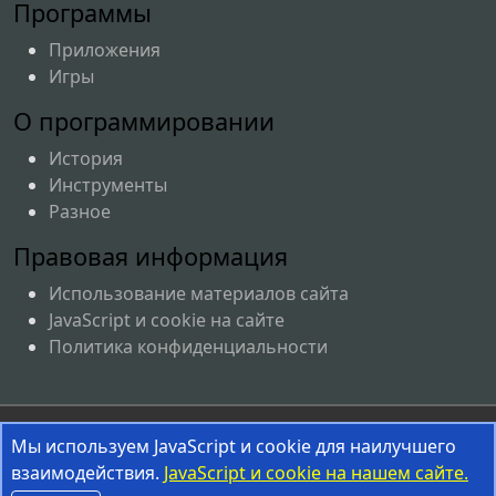
Программы
Приложения
Игры
О программировании
История
Инструменты
Разное
Правовая информация
Использование материалов сайта
JavaScript и cookie на сайте
Политика конфиденциальности
Соглашение об использовании материалов сайта
Мы используем JavaScript и cookie для наилучшего
InterestPrograms.RU © 2008-2026
взаимодействия.
JavaScript и cookie на нашем сайте.