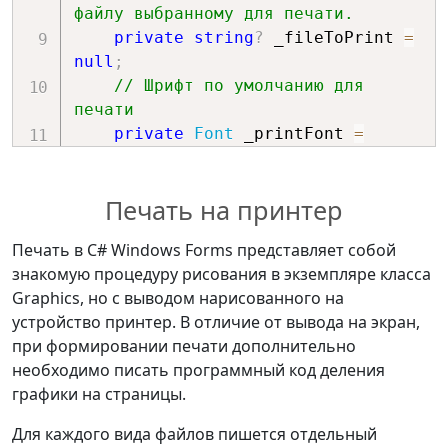
файлу выбранному для печати.
private
string
?
 _fileToPrint 
=
null
;
// Шрифт по умолчанию для 
печати 
private
Font
 _printFont 
=
new
(
"Arial"
,
10
)
;
// Цветовая кисть по умолчанию 
Печать на принтер
для шрифта
private
readonly
SolidBrush
Печать в C# Windows Forms представляет собой
_printColor 
=
new
(
Color
.
Black
)
;
знакомую процедуру рисования в экземпляре класса
Graphics, но с выводом нарисованного на
..
.
устройство принтер. В отличие от вывода на экран,
при формировании печати дополнительно
}
необходимо писать программный код деления
графики на страницы.
Для каждого вида файлов пишется отдельный