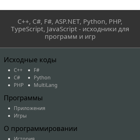
new
(
)
{
 Interval 
=
TimeSpan
.
FromSeconds
(
1.5
)
}
;
C++, C#, F#, ASP.NET, Python, PHP,
        timer
.
Tick 
+=
(
sender
,
TypeScript, JavaScript - исходники для
args
)
=>
программ и игр
{
            timer
.
Stop
(
)
;
StartAnimations
(
)
;
Исходные коды
}
;
C++
F#
C#
Python
        timer
.
Start
(
)
;
PHP
MultiLang
}
Программы
#
endregion
Приложения
Игры
#
region
 Методы анимаций
О программировании
/// 
История