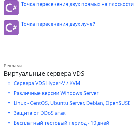
"Движение до препятствия - 
Точка пересечения двух прямых на плоскости
уменьшение вектора (откат)"
;
if
Точка пересечения двух лучей
(
_typeTrajectory 
==
2
)
 Title 
=
"Скрытие элемента за горизонт - 
удлинение вектора"
;
break
;
}
}
Реклама
Виртуальные сервера VDS
}
Сервера VDS Hyper-V / KVM
/// 
Различные версии Windows Server
/// Запуск анимации через 
Linux - CentOS, Ubuntu Server, Debian, OpenSUSE
определенное время.
Защита от DDoS атак
/// 
private
void
DelayAnimation
(
)
Бесплатный тестовый период - 10 дней
{
DispatcherTimer
 timer 
=