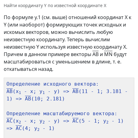
Найти координату Y по известной координате X
По формуле у.1 (см. выше) отношений координат X к
Y (или наоборот) формирующих точек исходных и
искомых векторов, можно вычислить любую
неизвестную координату. Теперь вычислим
неизвестную Y используя известную координату X.
Причем в данном примере векторы
AB
и
MN
будут
масштабироваться с уменьшением в длине, т. е.
откатываться назад.
AB
(x
 - x; y
 - y) => 
AB
(11 - 1; 3.181 - 
1
1
1) => 
AB
(10; 2.181)

AC
(x
 - x; y
 - y) => 
AC
(5 - 1; y
 - 1) 
2
2
2
=> 
AC
(4; y
 - 1)

2