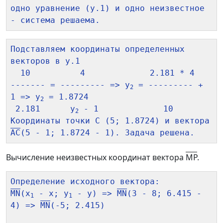
одно уравнение (у.1) и одно неизвестное 
Подставляем координаты определенных 
векторов в у.1

  10          4             2.181 * 4

------- = --------- => y
 = --------- + 
2
1 => y
 = 1.8724

2
 2.181      y
 - 1             10

2
Координаты точки C (5; 1.8724) и вектора 
AC
Вычисление неизвестных координат вектора
MP
.
MN
(x
 - x; y
 - y) => 
MN
(3 - 8; 6.415 - 
1
1
4) => 
MN
(-5; 2.415)
