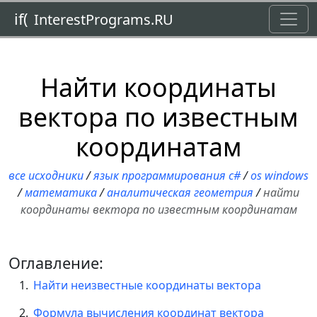
Toggl
if(
InterestPrograms.RU
Найти координаты
вектора по известным
координатам
все исходники
/
язык программирования c#
/
os windows
/
математика
/
аналитическая геометрия
/
найти
координаты вектора по известным координатам
Оглавление:
Найти неизвестные координаты вектора
Формула вычисления координат вектора