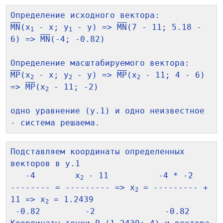
MN
(x
 - x; y
 - y) => 
MN
(7 - 11; 5.18 - 
1
1
6) => 
MN
(-4; -0.82)

MP
(x
 - x; y
 - y) => 
MP
(x
 - 11; 4 - 6) 
2
2
2
=> 
MP
(x
 - 11; -2)

2
одно уравнение (у.1) и одно неизвестное 
Подставляем координаты определенных 
векторов в у.1

   -4        x
 - 11          -4 * -2

2
-------- = --------- => x
 = --------- + 
2
11 => x
 = 1.2439

2
 -0.82         -2              -0.82
