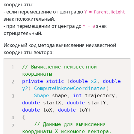
</
Canvas
>
// Выбор направления 
координаты:
</
Border
>
масштабирования искомого вектора
- если перемещение от центра до
Y = Parent.Height
</
Grid
>
int
 k 
=
1
;
знак положительный,
</
Grid
>
// 1 - уменьшение (откат) 
- при перемещении от центра до
знак
Y = 0
</
Window
>
вектора
отрицательный.
// -1 - удлинение вектора
Исходный код метода вычисления неизвестной
if
(
trajectory 
==
2
)
 k 
=
координаты вектора:
-
1
;
double
 y2 
=
 toY 
-
 k 
*
// Вычисление неизвестной 
(
shape
.
Width 
/
2
)
*
 Math
.
Sign
(
toY 
координаты
-
 startY
)
;
private
static
(
double
 x2
,
double
y2
)
ComputeUnknowCoordinates
(
// Вычисление неизвестной 
Shape
 shape
,
int
 trajectory
,
координаты.
double
 startX
,
double
 startY
,
        x2 
=
(
x1 
-
 x
)
*
(
y2 
-
 y
)
/
double
 toX
,
double
 toY
)
(
y1 
-
 y
)
+
 x
;
{
// Данные для вычисления 
return
(
x2
,
 y2
)
;
координаты X искомого вектора.
}