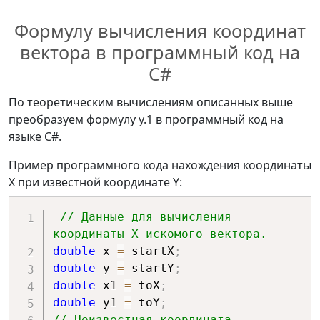
Формулу вычисления координат
вектора в программный код на
C#
По теоретическим вычислениям описанных выше
преобразуем формулу у.1 в программный код на
языке C#.
Пример программного кода нахождения координаты
X при известной координате Y:
// Данные для вычисления 
координаты X искомого вектора.
double
 x 
=
 startX
;
double
 y 
=
 startY
;
double
 x1 
=
 toX
;
double
 y1 
=
 toY
;
// Неизвестная координата