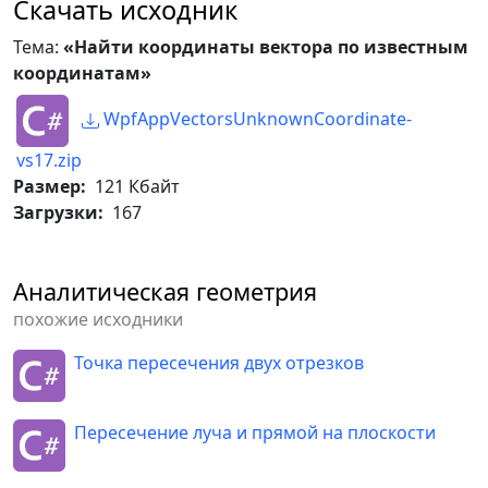
Скачать исходник
координаты.
StartAnimations
(
)
;
Тема:
«Найти координаты вектора по известным
    x2 
=
(
x1 
-
 x
)
*
(
y2 
-
 y
)
/
(
y1 
координатам»
-
 y
)
+
 x
;
button
.
IsEnabled 
=
false
;
break
;
WpfAppVectorsUnknownCoordinate-
return
(
x2
,
 y2
)
;
}
case
"Изменение 
vs17.zip
конечной точки"
:
Размер:
121 Кбайт
                    _ 
=
Загрузки:
167
_typeTrajectory 
==
2
?
_typeTrajectory 
=
0
:
Аналитическая геометрия
_typeTrajectory
++
;
похожие исходники
if
Точка пересечения двух отрезков
(
_typeTrajectory 
==
0
)
 Title 
=
"Формальная траектория - исходный 
вектор направления"
;
Пересечение луча и прямой на плоскости
if
(
_typeTrajectory 
==
1
)
 Title 
=