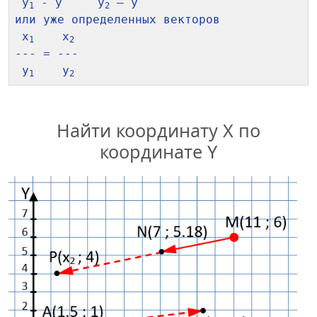
 y
 - y     y
 – y

1
2
или уже определенных векторов

 x
    x
1
2
--- = ---

 y
    y
1
2
Найти координату X по
координате Y