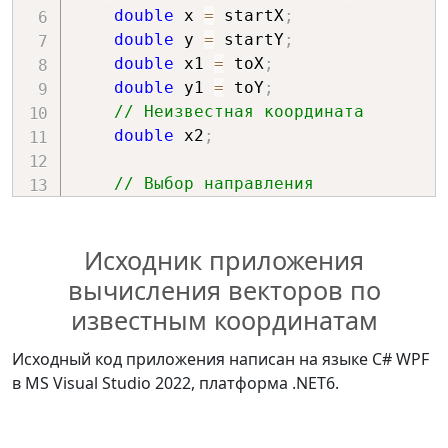
double
 x 
=
 startX
;
double
 y 
=
 startY
;
#
region
 Управление анимациями 
double
 x1 
=
 toX
;
движения по траекториям векторов
double
 y1 
=
 toY
;
// Неизвестная координата
/// 
double
 x2
;
/// Запуск анимаций
/// 
// Выбор направления 
private
void
масштабирования искомого вектора
Button_Click
(
object
 sender
,
int
 k 
=
1
;
RoutedEventArgs
 e
)
Исходник приложения
// 1 - уменьшение (откат) 
{
вектора
if
(
sender 
is
Button
вычисления векторов по
// -1 - удлинение вектора
button
)
известным координатам
if
(
trajectory 
==
2
)
 k 
=
-
1
;
{
double
 y2 
=
 toY – k 
*
switch
Исходный код приложения написан на языке C# WPF
(
shape
.
Width 
/
2
)
*
 Math
.
Sign
(
toY 
(
button
.
Content
.
ToString
(
)
)
в MS Visual Studio 2022, платформа .NET6.
-
 startY
)
;
{
case
"Запуск"
:
// Вычисление неизвестной 