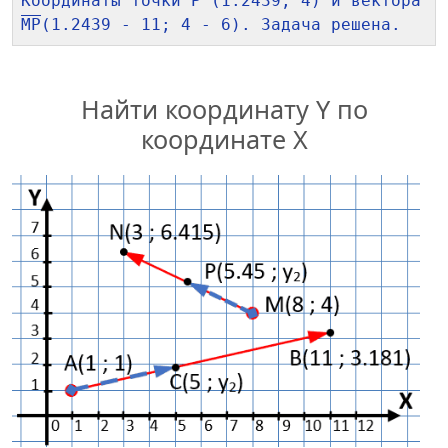
Координаты точки P (1.2439; 4) и вектора 
MP
Найти координату Y по
координате X