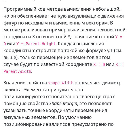
Margin
=
"
2,2,0,0
"
/>
0
,
 border1
.
ActualWidth 
/
6
,
0
)
;
Программный код метода вычисления небольшой,
<
Button
но он обеспечивает четкую визуализацию движения
Content
=
"
Изменение конечной точки
"
// --- Инициализация 
фигур по исходным и вычисленным векторам. В
HorizontalAlignment
=
"
Left
"
координат эллипсов ---
методе реализован пример вычисления неизвестной
VerticalAlignment
=
"
Top
"
for
(
int
 i 
=
0
;
 i 
<
координаты X по известной Y, значение которой
Y =
Height
=
"
25
"
Click
=
"
Button_Click
"
shapes
.
Length
;
 i
++
)
или
. Код для вычисления
0
Y = Parent.Height
Margin
=
"
2,2,0,0
"
/>
{
координаты Y строится по такой же формуле у.1 (см.
</
StackPanel
>
выше), только перемещение элементов в этом
Canvas
.
SetLeft
(
shapes
[
i
]
,
случае будет по известной координате
или
X = 0
X =
<
Grid
Grid.Row
=
"
1
"
>
canvas1
.
ActualWidth 
/
2
)
;
.
Parent.Width
<
Border
x:
Name
=
"
border1
"
Canvas
.
SetTop
(
shapes
[
i
]
,
Значение свойства
определяет диаметр
shape.Width
BorderThickness
=
"
0,1,0,1
"
canvas1
.
ActualHeight 
/
2
)
;
эллипса. Элементы принудительно
BorderBrush
=
"
Black
"
}
позиционируются относительно своего центра с
Margin
=
"
0,50,0,50
"
MinHeight
=
"
40
"
>
}
помощью свойства
Shape.Margin
, это позволяет
<
Canvas
указывать точные координаты перемещения
x:
Name
=
"
canvas1
"
визуальных элементов. По умолчанию
SizeChanged
=
"
Canvas1_SizeChanged
"
/// 
позиционирование эллипсов предусмотрено по
Margin
=
"
50,0,50,0
"
>