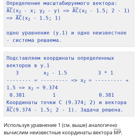
AC
(x
 - x; y
 - y) => 
AC
(x
 - 1.5; 2 - 1) 
2
2
2
=> 
AC
(x
 - 1.5; 1)

2
одно уравнение (у.1) и одно неизвестное 
Подставляем координаты определенных 
векторов в у.1

   3        x
 - 1.5          3 * 1

2
-------- = --------- => x
 = --------- + 
2
1.5 => x
 = 9.374

2
 0.381         1              0.381

Координаты точки C (9.374; 2) и вектора 
AC
Используя уравнение 1 (см. выше) аналогично
вычислим неизвестные координаты вектора
MP
.