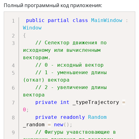
Полный программный код приложения:
public
partial
class
MainWindow
:
Window
{
// Селектор движения по 
исходному или вычисленным 
векторам.
// 0 - исходный вектор
// 1 - уменьшение длины 
(откат) вектора
// 2 - увеличение длины 
вектора
private
int
 _typeTrajectory 
=
0
;
private
readonly
Random
_random 
=
new
(
)
;
// Фигуры учавствовающие в 