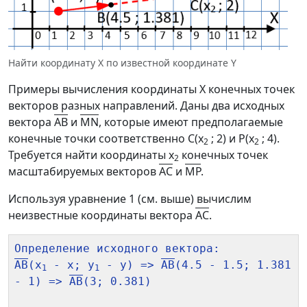
Найти координату X по известной координате Y
Примеры вычисления координаты X конечных точек
векторов разных направлений. Даны два исходных
вектора
AB
и
MN
, которые имеют предполагаемые
конечные точки соответственно C(x
; 2) и P(x
; 4).
2
2
Требуется найти координаты x
конечных точек
2
масштабируемых векторов
AC
и
MP
.
Используя уравнение 1 (см. выше) вычислим
неизвестные координаты вектора
AC
.
AB
(x
 - x; y
 - y) => 
AB
(4.5 - 1.5; 1.381 
1
1
- 1) => 
AB
(3; 0.381)
