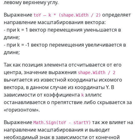
/// Вычисление неизвестной 
левому верхнему углу.
<
Ellipse
координаты
x:
Name
=
"
ellipseCenter
"
Width
=
"
5
"
Выражение
определяет
toY – k * (shape.Width / 2)
/// 
Height
=
"
5
"
Fill
=
"
#FF0A0A0A
"
направление масштабирования вектора:
private
static
(
double
 x2
,
Margin
=
"
-2.5,-2.5,0,0
"
>
</
Ellipse
>
- при k = 1 вектор перемещения уменьшается в
double
 y2
)
<
Ellipse
длине;
ComputeUnknowCoordinates
(
Shape
x:
Name
=
"
ellipse1
"
Height
=
"
30
"
- при k = -1 вектор перемещения увеличивается в
shape
,
int
 trajectory
,
double
Width
=
"
30
"
Fill
=
"
Blue
"
длине;
startX
,
double
 startY
,
double
 toX
,
StrokeThickness
=
"
0
"
double
 toY
)
Так как позиция элемента отсчитывается от его
Margin
=
"
-15,-15,0,0
"
/>
{
центра, значение выражения
shape.Width / 2
<
Ellipse
// Данные для вычисления 
вычитается из известной координаты искомого
x:
Name
=
"
ellipse2
"
Height
=
"
30
"
координаты X искомого вектора.
вектора, в данном случае из координаты Y. В
Fill
=
"
Red
"
StrokeThickness
=
"
0
"
double
 x 
=
 startX
;
зависимости от коэффициента
эллипс
k
Margin
=
"
-15,-15,0,0
"
Width
=
"
30
"
/>
double
 y 
=
 startY
;
останавливается о препятствие либо скрывается за
<
Ellipse
double
 x1 
=
 toX
;
«горизонтом».
x:
Name
=
"
ellipse3
"
Height
=
"
30
"
double
 y1 
=
 toY
;
Width
=
"
30
"
Fill
=
"
#FF1CBF1C
"
// Неизвестная координата
Выражение
так же влияет на
Math.Sign(toY - startY)
StrokeThickness
=
"
0
"
double
 x2
;
направление масштабирования и выводит
Margin
=
"
-15,-15,0,0
"
/>
необходимый знак в зависимости от конечной