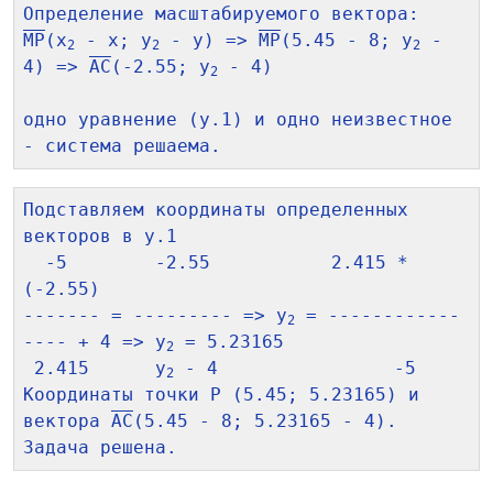
MP
(x
 - x; y
 - y) => 
MP
(5.45 - 8; y
 - 
2
2
2
4) => 
AC
(-2.55; y
 - 4)

2
одно уравнение (у.1) и одно неизвестное 
Подставляем координаты определенных 
векторов в у.1

  -5        -2.55           2.415 * 
(-2.55)

------- = --------- => y
 = ------------
2
---- + 4 => y
 = 5.23165

2
 2.415      y
 - 4                -5

2
Координаты точки P (5.45; 5.23165) и 
вектора 
AC
(5.45 - 8; 5.23165 - 4). 