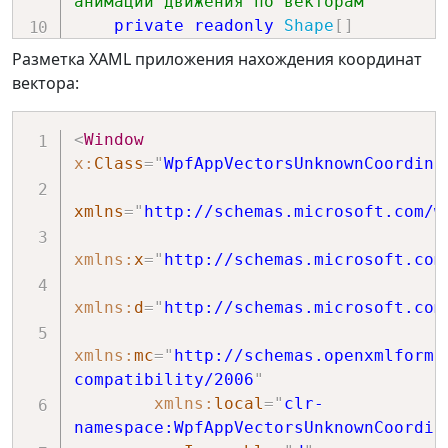
анимации движения по векторам
private
readonly
Shape
[
]
shapes 
=
new
Shape
[
3
]
;
Разметка XAML приложения нахождения координат
// Счетчик движения фигур для 
вектора:
синхронизации анимаций 
private
int
 order 
=
0
;
<
Window
x:
Class
=
"
WpfAppVectorsUnknownCoordina
public
MainWindow
(
)
{
xmlns
=
"
http://schemas.microsoft.com/w
InitializeComponent
(
)
;
xmlns:
x
=
"
http://schemas.microsoft.com
// Массив фигур для 
движения по траекториям.
xmlns:
d
=
"
http://schemas.microsoft.com
        shapes
[
0
]
=
 ellipse1
;
        shapes
[
1
]
=
 ellipse2
;
xmlns:
mc
=
"
http://schemas.openxmlforma
        shapes
[
2
]
=
 ellipse3
;
compatibility/2006
"
}
xmlns:
local
=
"
clr-
namespace:WpfAppVectorsUnknownCoordin
private
void