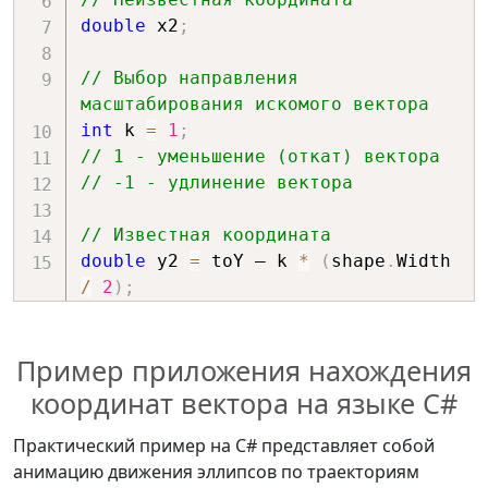
double
 x2
;
// Выбор направления 
масштабирования искомого вектора
int
 k 
=
1
;
// 1 - уменьшение (откат) вектора
// -1 - удлинение вектора
// Известная координата
double
 y2 
=
 toY – k 
*
(
shape
.
Width 
/
2
)
;
// Вычисление неизвестной 
Пример приложения нахождения
координаты.
x2 
=
(
x1 
-
 x
)
*
(
y2 
-
 y
)
/
(
y1 
-
координат вектора на языке C#
y
)
+
 x
;
Практический пример на C# представляет собой
анимацию движения эллипсов по траекториям