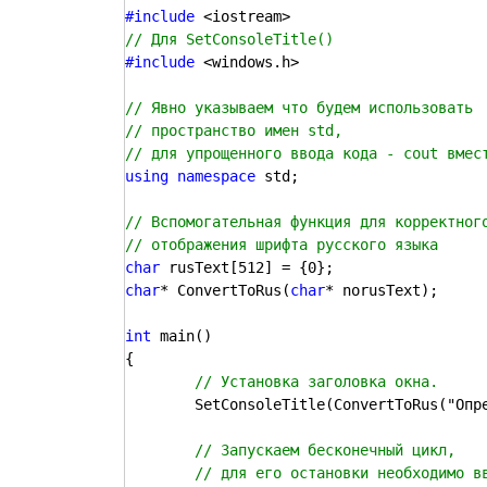
#include 
#include 
<windows.h>

// Явно указываем что будем использовать

// пространство имен std,

using namespace 
std;

// Вспомогательная функция для корректного
char 
char
* ConvertToRus(
char
* norusText);

int 
main()

{

	SetConsoleTitle(ConvertToRus("Определение простого числа"));
