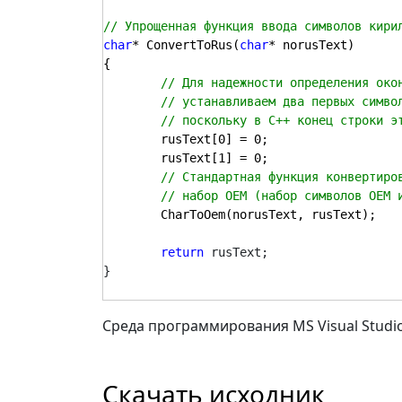
char
* ConvertToRus(
char
* norusText)

{

	rusText[0] = 0;

	rusText[1] = 0;

	CharToOem(norusText, rusText);

return 
rusText;

Среда программирования MS Visual Studio
Скачать исходник