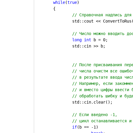
while
(
true
)

	{

		std::cout << ConvertToRus("Число:  ");

long int 
b = 0;

		std::cin >> b;

		std::cin.clear();

if
(b == -1)
