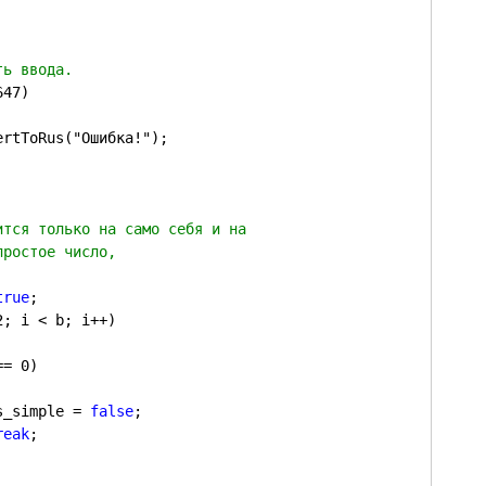
47)

true
;

2; i < b; i++)

= 0)

			is_simple = 
false
;

reak
;
