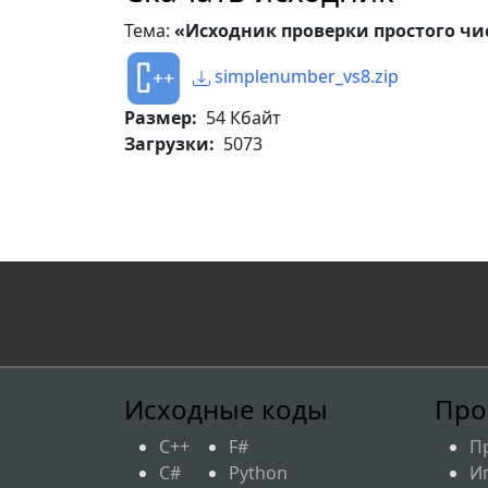
Тема:
«Исходник проверки простого чи
simplenumber_vs8.zip
Размер:
54 Кбайт
Загрузки:
5073
Исходные коды
Про
C++
F#
П
C#
Python
И