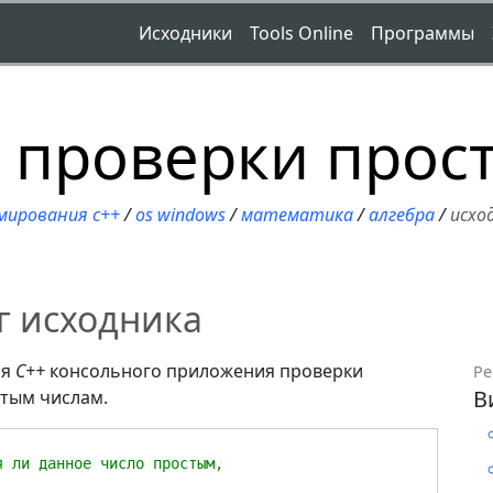
Исходники
Tools Online
Программы
 проверки прост
мирования c++
/
os windows
/
математика
/
алгебра
/
исхо
г исходника
ия
С++
консольного приложения проверки
Ре
В
стым числам.
 ли данное число простым,
