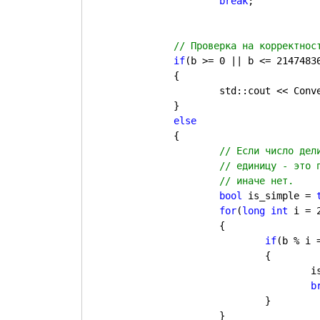
break
;

if
(b >= 0 || b <= 21474836
		{

			std::cout << ConvertToRus("Ошибка!");

		}

		{

bool 
is_simple = 
for
(
long int 
i = 
			{

if
(b % i =
				{

		
b
				}

			}
