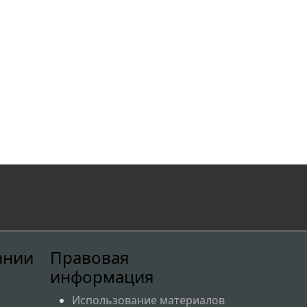
,
ании
Правовая
информация
Использование материалов