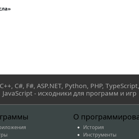
сла»
C++, C#, F#, ASP.NET, Python, PHP, TypeScript
JavaScript - исходники для программ и игр
граммы
О программиров
риложения
История
гры
Инструменты