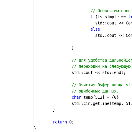
if
(is_simple == 
t
			  std::cout << ConvertToRus("Простое число!");

			  std::cout << ConvertToRus("Число не является простым!");

		}

		std::cout << std::endl;

char 
temp[512] = {0};

		std::cin.getline(temp, 512);

	}

return 
0;

}
