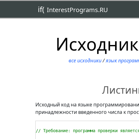
if(
InterestPrograms.RU
Исходник
все исходники
/
язык програм
Листин
Исходный код на языке программирован
принадлежности введенного числа к про
// Требование: программа проверки является