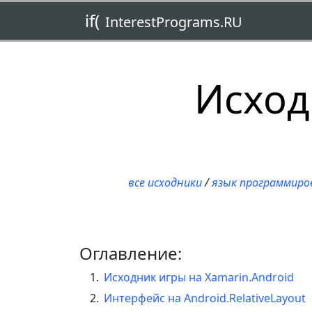
if(
InterestPrograms.RU
Исход
все исходники
/
язык программиро
Оглавление:
Исходник игры на Xamarin.Android
Интерфейс на Android.RelativeLayout