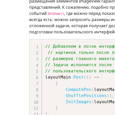
размещения элементов ImageView гарант
представлений. К сожалению, подобно пр
событий
, где можно перед показ
OnShow()
всегда есть: можно запросить размеры 
отложенной задаче, которая получает до
подготовки пользовательского интерфей
// Добавляем в поток интерф
// картинок только после п
// размеров главного макета
// Задача исполнится после 
// пользовательского интерф
layoutMain
.
Post
(
(
)
=>
{
ComputePos
(
layoutMa
ShufflePositions
(
)
;
InitImages
(
layoutMa
}
)
;