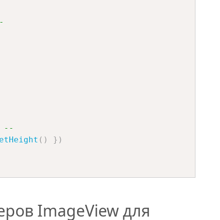
-
 --
etHeight
(
)
}
)
еров ImageView для