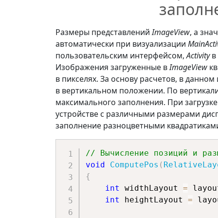
заполн
Размеры представлений
ImageView
, а зна
автоматически при визуализации
MainActi
пользовательским интерфейсом,
Activity
в
Изображения загруженные в
ImageView
кв
в пикселях. За основу расчетов, в данно
в вертикальном положении. По вертикали
максимального заполнения. При загрузке
устройстве с различными размерами дис
заполнение разноцветными квадратикам
// Вычисление позиций и раз
void
ComputePos
(
RelativeLay
{
int
 widthLayout 
=
 layou
int
 heightLayout 
=
 layo