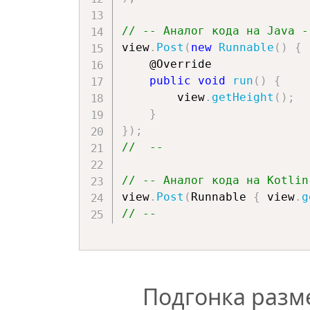
// -- Аналог кода на Java -
view
.
Post
(
new
Runnable
(
)
{
    @Override

public
void
run
(
)
{
        view
.
getHeight
(
)
;
}
}
)
;
//  --
// -- Аналог кода на Kotlin
view
.
Post
(
Runnable 
{
 view
.
g
// --
Подгонка разм