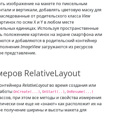
ь изображение на макете по пиксельным
тали и вертикали, добавлять цветовую маску для
наследованные от родительского класса
View
тинок по осям X и Y в любом месте
сельных единицах. Используя пространственные
ь положением картинок на экране смартфона или
ются и добавляются в родительский контейнер
аполнения
ImageView
загружаются из ресурсов
ое представление.
еров RelativeLayout
контейнера
RelativeLayout
во время создания или
работы
,
,
OnCreate(...)
OnStart(..)
OnResume(...)
ассов, при этом все методы и свойства измерения
тически они еще не «знают» как расположит их на
ое получение ширины и высоты макета для