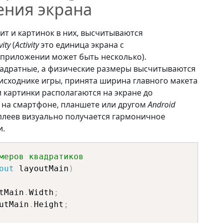
ения экрана
чит и картинок в них, высчитываются
vity
(
Activity
это единица экрана с
 приложении может быть несколько).
адратные, а физические размеры высчитываются
м исходнике игры, принята ширина главного макета
 картинки располагаются на экране до
 на смартфоне, планшете или другом
Android
плеев визуально получается гармоничное
и.
меров квадратиков
out
 layoutMain
)
tMain
.
Width
;
utMain
.
Height
;