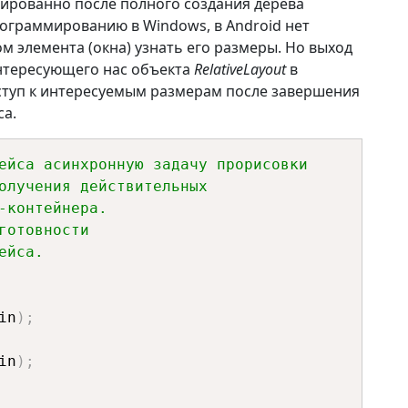
ированно после полного создания дерева
ограммированию в Windows, в Android нет
ом элемента (окна) узнать его размеры. Но выход
интересующего нас объекта
RelativeLayout
в
ступ к интересуемым размерам после завершения
са.
ейса асинхронную задачу прорисовки
олучения действительных 
-контейнера.
готовности
ейса.
in
)
;
in
)
;