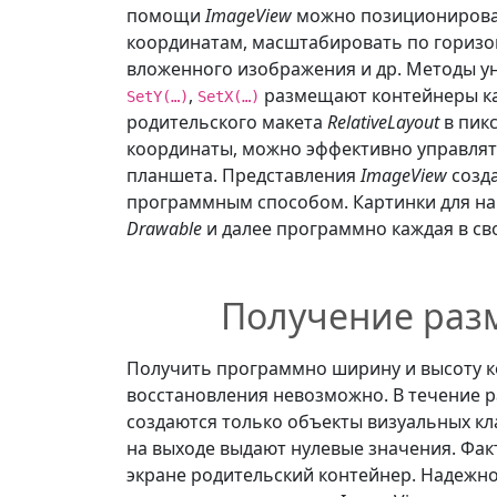
помощи
ImageView
можно позиционироват
координатам, масштабировать по горизон
вложенного изображения и др. Методы у
,
размещают контейнеры кар
SetY(…)
SetX(…)
родительского макета
RelativeLayout
в пик
координаты, можно эффективно управлят
планшета. Представления
ImageView
созда
программным способом. Картинки для н
Drawable
и далее программно каждая в св
Получение разм
Получить программно ширину и высоту 
восстановления невозможно. В течение 
создаются только объекты визуальных кл
на выходе выдают нулевые значения. Фак
экране родительский контейнер. Надежн