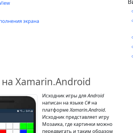
В
View
аполнения экрана
на Xamarin.Android
Исходник игры для
Android
написан на языке
C#
на
платформе
Xamarin.Android
.
Исходник представляет игру
Мозаика, где картинки можно
передвигать и таким образом