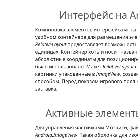
Интерфейс на An
Компоновка элементов интерфейса игры 
удобном контейнере для размещения эле
RelativeLayout
предоставляет возможность 
единицах. Контейнер хоть и носит назва
абсолютные координаты для позициониро
было использовано. Макет
RelativeLayout
с
картинки упакованные в
ImageView
, созд
способом. Перед показом игрового поля
заставка.
Активные элементы
Для управления частичками Мозаики, фа
Android.ImageView
. Такая оболочка для из