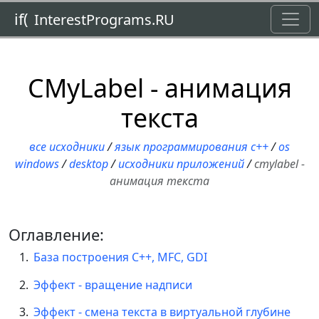
Toggl
if(
InterestPrograms.RU
CMyLabel - анимация
текста
все исходники
/
язык программирования c++
/
os
windows
/
desktop
/
исходники приложений
/
cmylabel -
анимация текста
Оглавление:
База построения С++, MFC, GDI
Эффект - вращение надписи
Эффект - смена текста в виртуальной глубине