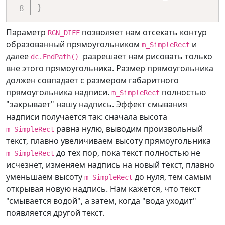
}
Параметр
позволяет нам отсекать контур
RGN_DIFF
образованный прямоугольником
и
m_SimpleRect
далее
разрешает нам рисовать только
dc.EndPath()
вне этого прямоугольника. Размер прямоугольника
должен совпадает с размером габаритного
прямоугольника надписи.
полностью
m_SimpleRect
"закрывает" нашу надпись. Эффект смывания
надписи получается так: сначала высота
равна нулю, выводим произвольный
m_SimpleRect
текст, плавно увеличиваем высоту прямоугольника
до тех пор, пока текст полностью не
m_SimpleRect
исчезнет, изменяем надпись на новый текст, плавно
уменьшаем высоту
до нуля, тем самым
m_SimpleRect
открывая новую надпись. Нам кажется, что текст
"смывается водой", а затем, когда "вода уходит"
появляется другой текст.