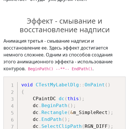
Эффект - смывание и
восстановление надписи
Анимация третья - смывание надписи и
восстановление ее. Здесь эффект достигается
немного сложнее. Одним из способов создания
этого анимационного эффекта - использование
контуров.
.
BeginPath() --**-- EndPath()
void
CTestMyLabelDlg
::
OnPaint
(
)
{
    CPaintDC 
dc
(
this
)
;
    dc
.
BeginPath
(
)
;
    dc
.
Rectangle
(
&
m_SimpleRect
)
;
    dc
.
EndPath
(
)
;
    dc
.
SelectClipPath
(
RGN_DIFF
)
;