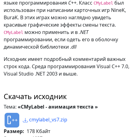
языке программирования
С++
. Класс
был
CMyLabel
использован при написании карточных игр NineK,
BuraK. В этих играх можно наглядно увидеть
красивые графические эффекты смены текста.
можно применить и в
.NET
CMyLabel
программировании, если одеть его в оболочку
динамической библиотеки
.dll
Исходник имеет подробный комментарий важных
строк кода. Среда программирования Visual C++ 7.0,
Visual Studio .NET 2003 и выше.
Скачать исходник
Тема:
«CMyLabel - анимация текста »
cmylabel_vs7.zip
Размер:
178 Кбайт